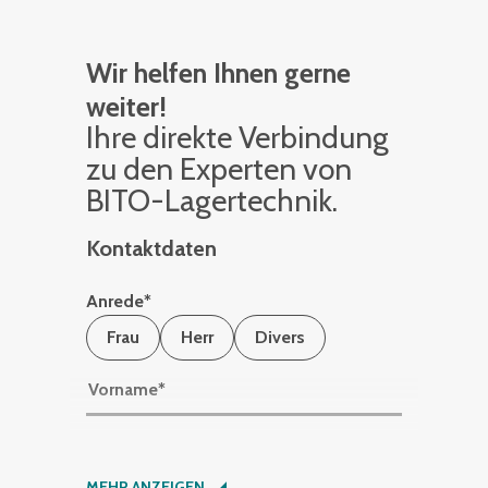
Wir helfen Ihnen gerne
weiter!
Ihre di­rek­te Ver­bin­dung
zu den Ex­per­ten von
BITO-La­ger­tech­nik.
Kontaktdaten
Anrede
*
Frau
Herr
Divers
Vorname
*
Nachname
*
MEHR ANZEIGEN