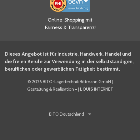
Ja, ich habe die
Online-Shopping mit
Datenschutzhinweise gelesen
Fairness & Transparenz!
und akzeptiere diese.
*
Ja, ich möchte mich für den
Dieses Angebot ist für Industrie, Handwerk, Handel und
BITO Newsletter Fachwissen
die freien Berufe zur Verwendung in der selbstständigen,
Intralogistiker anmelden.
beruflichen oder gewerblichen Tätigkeit bestimmt.
©
2026 BITO-Lagertechnik Bittmann GmbH
|
Ja, ich möchte mich für den
Gestaltung & Realisation
+ | LOUIS
INTERNET
BITO Shop-Newsletter
anmelden und keine Aktionen
und Rabatte mehr verpassen.
BITO
Deutschland
Anti-Robot Verification
Click to start verification
Friendly
Captcha ⇗