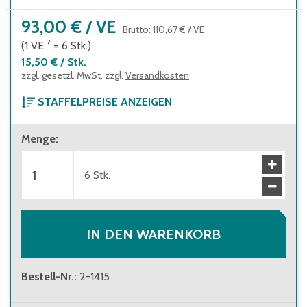
93,00 €
/
VE
Brutto
:
110,67 €
/
VE
?
(1
VE
=
6
Stk.
)
15,50 €
/
Stk.
zzgl. gesetzl. MwSt. zzgl.
Versandkosten
STAFFELPREISE ANZEIGEN
ab 1 Verpackungseinheit
Menge
:
93,00 €
(
15,50 €
/
Stk.
)
Brutto
:
110,67 €
(
18,45 €
/
Stk.
)
ab 10 Verpackungseinheiten
6
Stk.
83,00 €
(
13,83 €
/
Stk.
)
Brutto
:
98,77 €
(
16,46 €
/
Stk.
)
IN DEN WARENKORB
Bestell-Nr.
:
2-1415