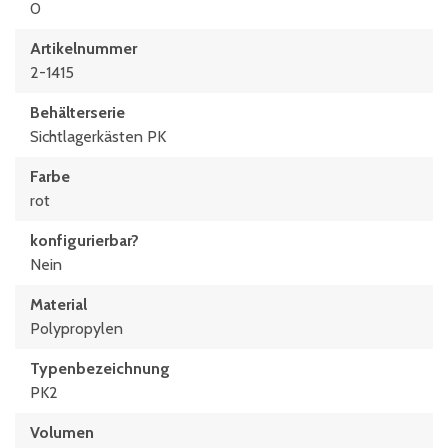
0
Artikelnummer
2-1415
Behälterserie
Sichtlagerkästen PK
Farbe
rot
konfigurierbar?
Nein
Material
Polypropylen
Typen­be­zeich­nung
PK2
Volumen