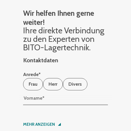
Wir helfen Ihnen gerne
weiter!
Ihre di­rek­te Ver­bin­dung
zu den Ex­per­ten von
BITO-La­ger­tech­nik.
Kontaktdaten
Anrede
*
Frau
Herr
Divers
Vorname
*
Nachname
*
MEHR ANZEIGEN