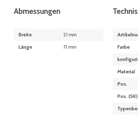
Abmessungen
Techni
Breite
21 mm
Artikeln
Länge
71 mm
Farbe
konfiguri
Material
Pos.
Pos. (SK)
Typenbe