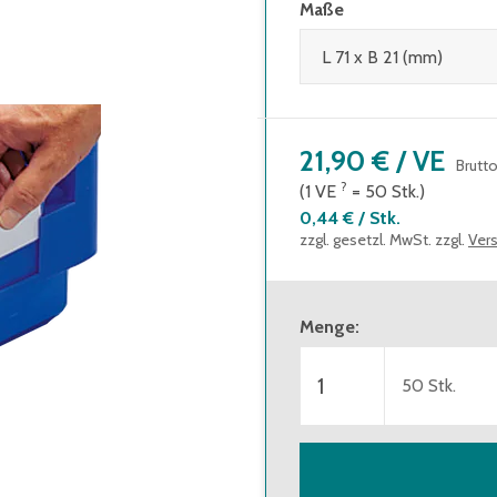
Maße
21,90 €
/
VE
Brutt
?
(1
VE
=
50
Stk.
)
0,44 €
/
Stk.
zzgl. gesetzl. MwSt. zzgl.
Ver
Menge
:
50
Stk.