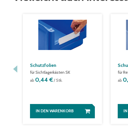
Schutzfolien
Schu
für Sichtlagerkästen SK
für R
0,44 €
0
ab
/ Stk.
ab
IN DEN WARENKORB
I