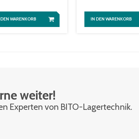
N DEN WARENKORB
IN DEN WARENKORB
rne weiter!
den Ex­per­ten von BITO-La­ger­tech­nik.