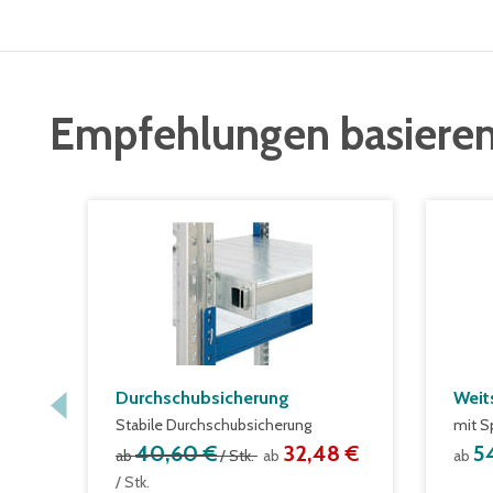
Empfehlungen basieren
Durchschubsicherung
Weit
Stabile Durchschubsicherung
mit S
40,60 €
32,48 €
5
ab
/ Stk.
ab
ab
/ Stk.