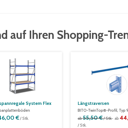
d auf Ihren Shopping-Tre
spannregale System Flex
Längstraversen
panplattenböden
BITO-TwinTop®-Profil, Typ 
46,00 €
55,50 €
44
/ Stk.
ab
/ Stk.
ab
/ Stk.