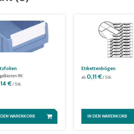
tzfolien
Etikettenbögen
egalkästen RK
0,11 €
ab
/ Stk.
,14 €
/ Stk.
N DEN WARENKORB
IN DEN WARENKORB