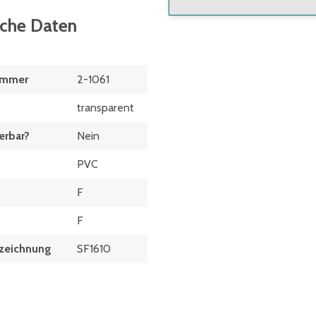
sche Daten
ummer
2-1061
transparent
erbar?
Nein
PVC
F
F
zeichnung
SF1610