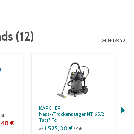
nds
(
12
)
Seite
1 von 3
KÄRCHER
A
Nass-/Trockensauger NT 65/2
95L
L
Tact² Tc
,40 €
a
1.525,00 €
ab
/ Stk.
/