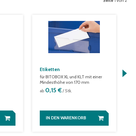
Seite
1 von 2
Etiketten
S
für BITOBOX XL und KLT mit einer
a
Mindesthöhe von 170 mm
0,15 €
ab
/ Stk.
IN DEN WARENKORB