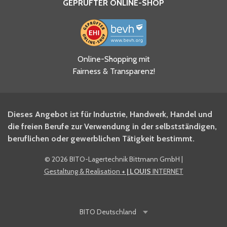
GEPRÜFTER ONLINE-SHOP
Ja, ich habe die
Online-Shopping mit
Datenschutzhinweise gelesen
Fairness & Transparenz!
und akzeptiere diese.
*
Ja, ich möchte mich für den
Dieses Angebot ist für Industrie, Handwerk, Handel und
BITO Newsletter Fachwissen
die freien Berufe zur Verwendung in der selbstständigen,
Intralogistiker anmelden.
beruflichen oder gewerblichen Tätigkeit bestimmt.
©
2026 BITO-Lagertechnik Bittmann GmbH
|
Ja, ich möchte mich für den
Gestaltung & Realisation
+ | LOUIS
INTERNET
BITO Shop-Newsletter
anmelden und keine Aktionen
und Rabatte mehr verpassen.
BITO
Deutschland