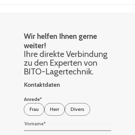
Wir helfen Ihnen gerne
weiter!
Ihre di­rek­te Ver­bin­dung
zu den Ex­per­ten von
BITO-La­ger­tech­nik.
Kontaktdaten
Anrede
*
Frau
Herr
Divers
Vorname
*