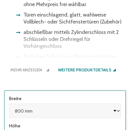
ohne Mehrpreis frei wählbar
Türen einschlagend, glatt, wahlweise
Vollblech- oder Sichtfenstertüren (Zubehör)
abschließbar mittels Zylinderschloss mit 2
Schlüsseln oder Drehriegel für
Vorhängeschloss
für hohen Schutz von Wertgegenständen -
auch als Schließanlage möglich
MEHR ANZEIGEN
WEITERE PRODUKTDETAILS
glatte Wände für angenehme Reinigung
nach Bedarf leicht erweiterbar mit
individueller Aufteilung
Breite
Tiefe 500 mm
Höhe