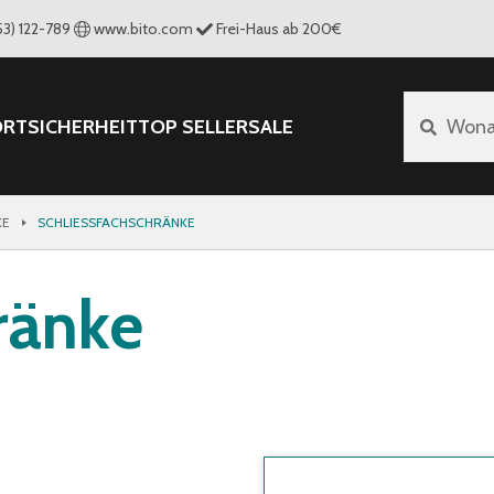
53) 122-789
www.bito.com
Frei-Haus ab 200€
ORT
SICHERHEIT
TOP SELLER
SALE
Wona
E
SCHLIESSFACHSCHRÄNKE
ränke