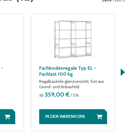
Seite
1 von 3
 -
Fachbodenregale Typ EL -
W
Fachlast 100 kg
m
S
Regalbauteile glanzverzinkt, Set aus
Grund- und Anbaufeld
a
359,00 €
ab
/ Stk.
IN DEN WARENKORB