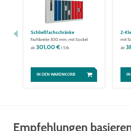
Schließfachschränke
Z-Kl
Fachbreite 300 mm, mit Sockel
mit S
301,00 €
3
ab
/ Stk.
ab
IN DEN WARENKORB
I
Empfehlungen basieren