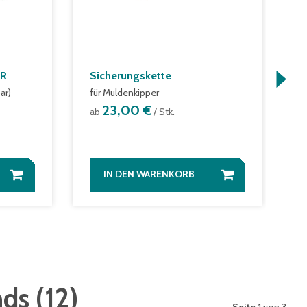
GR
Sicherungskette
G
S
ar)
für Muldenkipper
g
23,00 €
ab
/ Stk.
a
IN DEN WARENKORB
nds
(
12
)