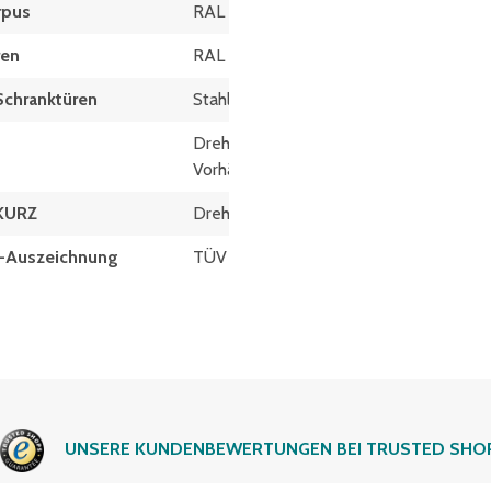
rpus
RAL 7035 Lichtgrau
ren
RAL 7035 Lichtgrau
Schranktüren
Stahl
Drehriegel für
Vorhängeschloss 7 mm
 KURZ
Drehriegel
at-Auszeichnung
TÜV Rheinland
UNSERE KUNDENBEWERTUNGEN BEI TRUSTED SHO