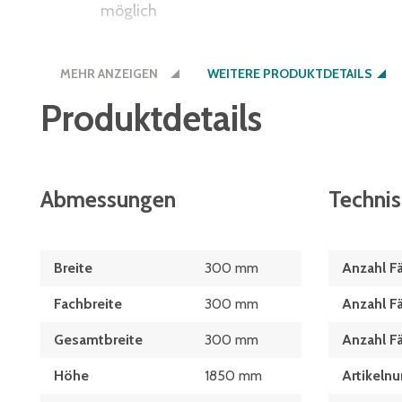
möglich
glatte Wände für angenehme Reinigung
MEHR ANZEIGEN
nach Bedarf leicht erweiterbar mit individue
WEITERE PRODUKTDETAILS
Produktdetails
Tiefe 500 mm
Abmessungen
Techni
Breite
300 mm
Anzahl F
Fachbreite
300 mm
Anzahl F
Gesamtbreite
300 mm
Anzahl F
Höhe
1850 mm
Artikeln