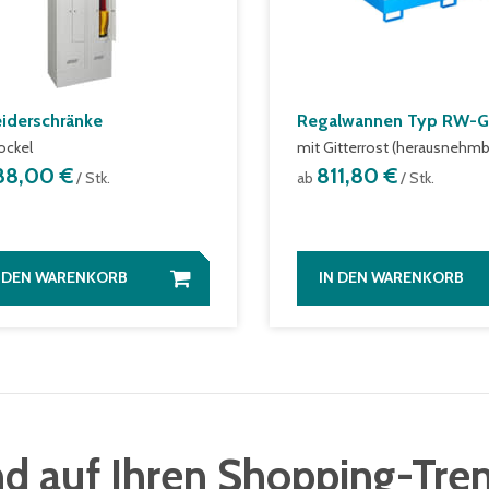
eiderschränke
Regalwannen Typ RW-
ockel
mit Gitterrost (herausnehmb
88,00 €
811,80 €
/ Stk.
ab
/ Stk.
N DEN WARENKORB
IN DEN WARENKORB
d auf Ihren Shopping-Tre