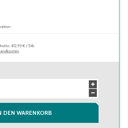
uration
Brutto
:
412,93 €
/
Stk.
sandkosten
N DEN WARENKORB