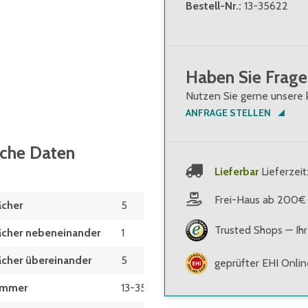
Bestell-Nr.
:
13-35622
ller Aufteilung
Haben Sie Frage
Nutzen Sie gerne unsere 
ANFRAGE STELLEN
sche Daten
Lieferbar
Lieferzeit
Frei-Haus ab 200€
ächer
5
Trusted Shops — Ihr
ächer nebeneinander
1
ächer übereinander
5
geprüfter EHI Onli
ummer
13-35622