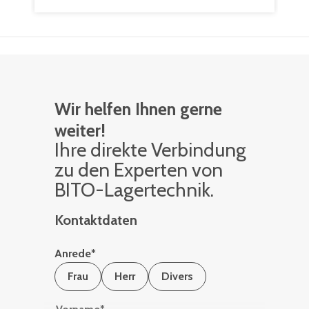
Wir helfen Ihnen gerne
weiter!
Ihre di­rek­te Ver­bin­dung
zu den Ex­per­ten von
BITO-La­ger­tech­nik.
Kontaktdaten
Anrede
*
Frau
Herr
Divers