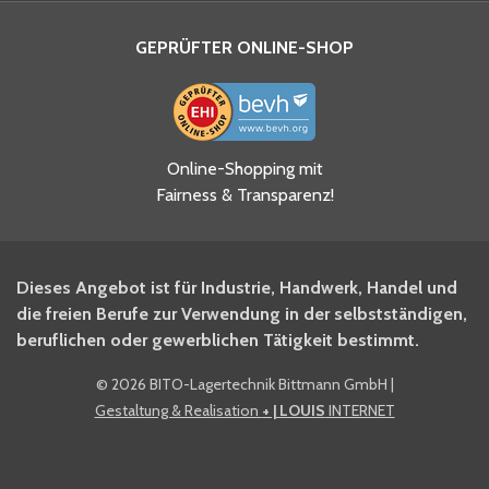
GEPRÜFTER ONLINE-SHOP
Ja, ich habe die
Online-Shopping mit
Datenschutzhinweise gelesen
Fairness & Transparenz!
und akzeptiere diese.
*
Ja, ich möchte mich für den
Dieses Angebot ist für Industrie, Handwerk, Handel und
BITO Newsletter Fachwissen
die freien Berufe zur Verwendung in der selbstständigen,
Intralogistiker anmelden.
beruflichen oder gewerblichen Tätigkeit bestimmt.
©
2026 BITO-Lagertechnik Bittmann GmbH
|
Ja, ich möchte mich für den
Gestaltung & Realisation
+ | LOUIS
INTERNET
BITO Shop-Newsletter
anmelden und keine Aktionen
und Rabatte mehr verpassen.