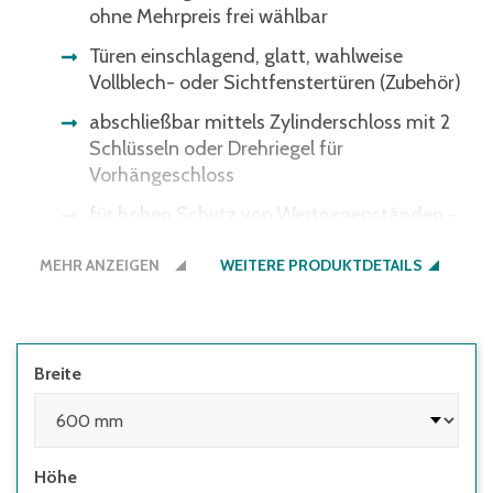
ohne Mehrpreis frei wählbar
Türen einschlagend, glatt, wahlweise
Vollblech- oder Sichtfenstertüren (Zubehör)
abschließbar mittels Zylinderschloss mit 2
Schlüsseln oder Drehriegel für
Vorhängeschloss
für hohen Schutz von Wertgegenständen -
auch als Schließanlage möglich
MEHR ANZEIGEN
WEITERE PRODUKTDETAILS
glatte Wände für angenehme Reinigung
nach Bedarf leicht erweiterbar mit
individueller Aufteilung
Breite
Tiefe 500 mm
Höhe