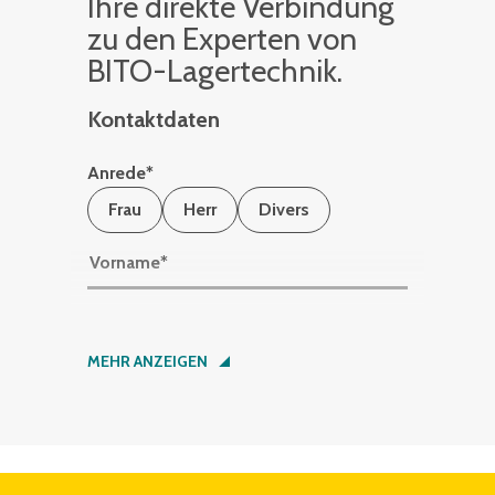
Ihre di­rek­te Ver­bin­dung
zu den Ex­per­ten von
BITO-La­ger­tech­nik.
Kontaktdaten
Anrede
*
Frau
Herr
Divers
Vorname
*
Nachname
*
MEHR ANZEIGEN
Firma
*