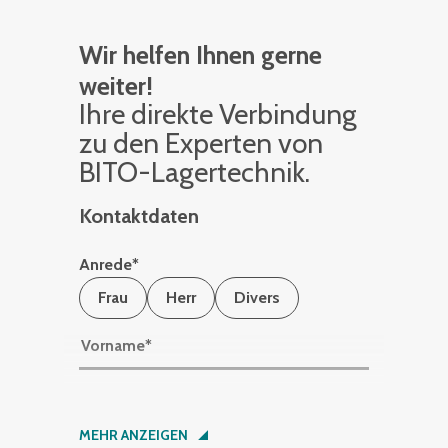
Wir helfen Ihnen gerne
weiter!
Ihre di­rek­te Ver­bin­dung
zu den Ex­per­ten von
BITO-La­ger­tech­nik.
Kontaktdaten
Anrede
*
Frau
Herr
Divers
Vorname
*
Nachname
*
MEHR ANZEIGEN