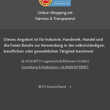
Ja, ich habe die
Online-Shopping mit
Datenschutzhinweise gelesen
Fairness & Transparenz!
und akzeptiere diese.
*
Ja, ich möchte mich für den
Dieses Angebot ist für Industrie, Handwerk, Handel und
BITO Newsletter Fachwissen
die freien Berufe zur Verwendung in der selbstständigen,
Intralogistiker anmelden.
beruflichen oder gewerblichen Tätigkeit bestimmt.
©
2026 BITO-Lagertechnik Bittmann GmbH
|
Ja, ich möchte mich für den
Gestaltung & Realisation
+ | LOUIS
INTERNET
BITO Shop-Newsletter
anmelden und keine Aktionen
und Rabatte mehr verpassen.
BITO
Deutschland
Anti-Robot Verification
Click to start verification
Friendly
Captcha ⇗