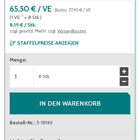
65,50 €
/
VE
Brutto
:
77,95 €
/
VE
?
(1
VE
=
8
Stk.
)
8,19 €
/
Stk.
zzgl. gesetzl. MwSt. zzgl.
Versandkosten
STAFFELPREISE ANZEIGEN
ab 1 Verpackungseinheit
Menge
:
65,50 €
(
8,19 €
/
Stk.
)
Brutto
:
77,95 €
(
9,75 €
/
Stk.
)
ab 10 Verpackungseinheiten
8
Stk.
58,00 €
(
7,25 €
/
Stk.
)
Brutto
:
69,02 €
(
8,63 €
/
Stk.
)
IN DEN WARENKORB
Bestell-Nr.
:
3-19145