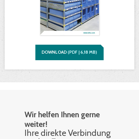
DOWNLOAD
(
PDF |
6,18
MB)
Wir helfen Ihnen gerne
weiter!
Ihre di­rek­te Ver­bin­dung