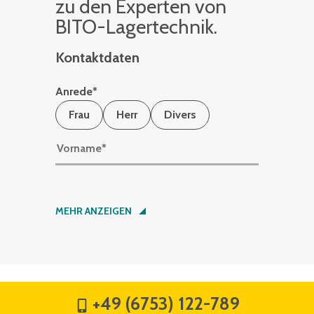
zu den Ex­per­ten von
BITO-La­ger­tech­nik.
Kontaktdaten
Anrede
*
Frau
Herr
Divers
Vorname
*
Nachname
*
MEHR ANZEIGEN
Firma
*
+49 (6753) 122-789