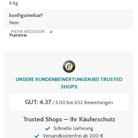
6 kg
konfigurierbar?
Nein
MEHR ANZEIGEN
Material
Polypropylen-Recyclingmaterial
Nummerierung
18
Typen­be­zeich­nung
UNSERE KUNDENBEWERTUNGEN BEI TRUSTED
RK4208
SHOPS
Volumen
GUT: 4.37
5.3 Liter
/ 5.00 bei 652 Bewertungen
Trusted Shops — Ihr Käuferschutz
Schnelle Lieferung
Versandkostenfrei ab 200 €