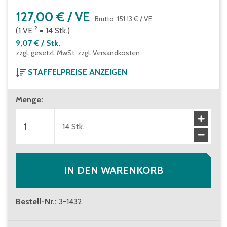
127,00 €
/
VE
Brutto
:
151,13 €
/
VE
?
(1
VE
=
14
Stk.
)
9,07 €
/
Stk.
zzgl. gesetzl. MwSt. zzgl.
Versandkosten
STAFFELPREISE ANZEIGEN
ab 1 Verpackungseinheit
Menge
:
127,00 €
(
9,07 €
/
Stk.
)
Brutto
:
151,13 €
(
10,79 €
/
Stk.
)
ab 10 Verpackungseinheiten
14
Stk.
112,00 €
(
8,00 €
/
Stk.
)
Brutto
:
133,28 €
(
9,52 €
/
Stk.
)
IN DEN WARENKORB
Bestell-Nr.
:
3-1432