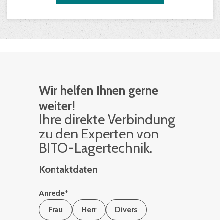
Wir helfen Ihnen gerne
weiter!
Ihre di­rek­te Ver­bin­dung
zu den Ex­per­ten von
BITO-La­ger­tech­nik.
Kontaktdaten
Anrede
*
Frau
Herr
Divers