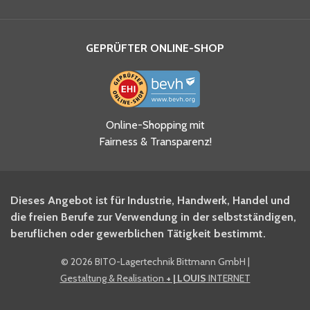
GEPRÜFTER ONLINE-SHOP
Ja, ich habe die
Online-Shopping mit
Datenschutzhinweise gelesen
Fairness & Transparenz!
und akzeptiere diese.
*
Ja, ich möchte mich für den
Dieses Angebot ist für Industrie, Handwerk, Handel und
BITO Newsletter Fachwissen
die freien Berufe zur Verwendung in der selbstständigen,
Intralogistiker anmelden.
beruflichen oder gewerblichen Tätigkeit bestimmt.
©
2026 BITO-Lagertechnik Bittmann GmbH
|
Ja, ich möchte mich für den
Gestaltung & Realisation
+ | LOUIS
INTERNET
BITO Shop-Newsletter
anmelden und keine Aktionen