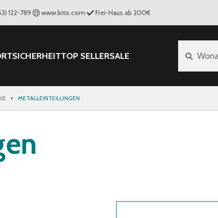
53) 122-789
www.bito.com
Frei-Haus ab 200€
ORT
SICHERHEIT
TOP SELLER
SALE
Wona
KE
METALLEINTEILUNGEN
gen