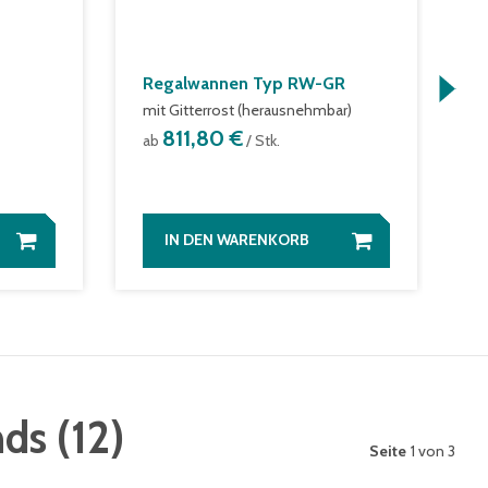
Regalwannen Typ RW-GR
C
E
mit Gitterrost (herausnehmbar)
m
811,80 €
ab
/ Stk.
a
IN DEN WARENKORB
nds
(
12
)
Seite
1 von 3