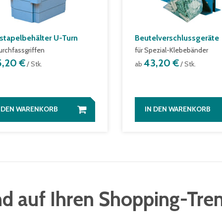
stapelbehälter U-Turn
Beutelverschlussgeräte
urchfassgriffen
für Spezial-Klebebänder
5,20 €
43,20 €
/ Stk.
ab
/ Stk.
N DEN WARENKORB
IN DEN WARENKORB
d auf Ihren Shopping-Tre