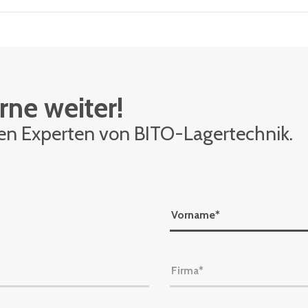
rne weiter!
den Ex­per­ten von BITO-La­ger­tech­nik.
Vorname
*
Firma
*