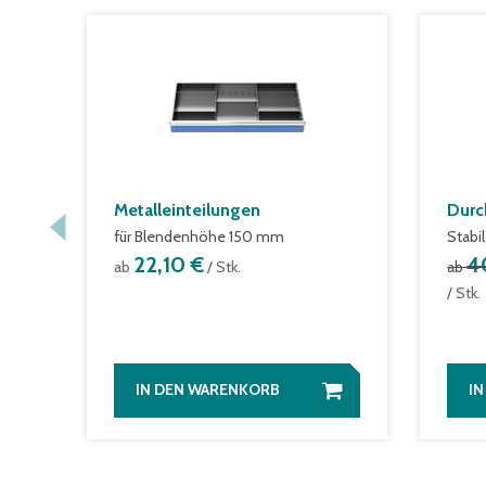
Metalleinteilungen
Durc
für Blendenhöhe 150 mm
Stabi
22,10 €
4
ab
/ Stk.
ab
/ Stk.
IN DEN WARENKORB
I