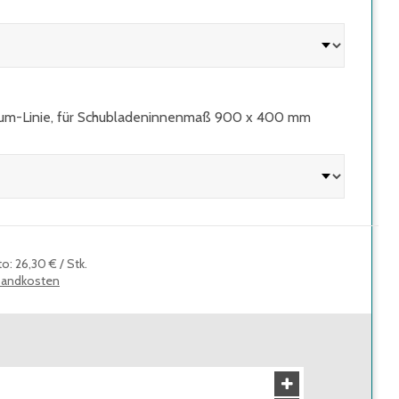
ium-Linie, für Schubladeninnenmaß 900 x 400 mm
to
:
26,30 €
/
Stk.
sandkosten