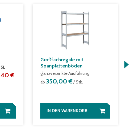
Großfachregale mit
K
Spanplattenböden
4
95L
glanzverzinkte Ausführung
,40 €
a
350,00 €
ab
/ Stk.
IN DEN WARENKORB