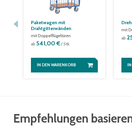
Paketwagen mit
Dreh
Drahtgitterwänden
mit D
mit Doppelflügeltüren
2
ab
541,00 €
ab
/ Stk.
IN DEN WARENKORB
I
Empfehlungen basieren