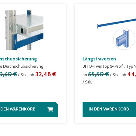
hschubsicherung
Längstraversen
le Durchschubsicherung
BITO-TwinTop®-Profil, Typ 
0,60 €
32,48 €
55,50 €
44
/ Stk.
ab
ab
/ Stk.
ab
/ Stk.
N DEN WARENKORB
IN DEN WARENKORB