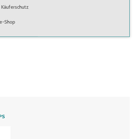
 Käuferschutz
ne-Shop
PS