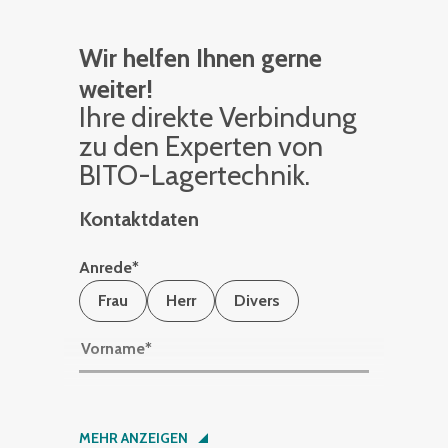
Wir helfen Ihnen gerne
weiter!
Ihre di­rek­te Ver­bin­dung
zu den Ex­per­ten von
BITO-La­ger­tech­nik.
Kontaktdaten
Anrede
*
Frau
Herr
Divers
Vorname
*
Nachname
*
MEHR ANZEIGEN