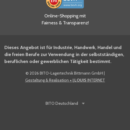
Ja, ich habe die
Online-Shopping mit
Datenschutzhinweise gelesen
Fairness & Transparenz!
und akzeptiere diese.
*
Ja, ich möchte mich für den
Dieses Angebot ist für Industrie, Handwerk, Handel und
BITO Newsletter Fachwissen
die freien Berufe zur Verwendung in der selbstständigen,
Intralogistiker anmelden.
beruflichen oder gewerblichen Tätigkeit bestimmt.
©
2026 BITO-Lagertechnik Bittmann GmbH
|
Ja, ich möchte mich für den
Gestaltung & Realisation
+ | LOUIS
INTERNET
BITO Shop-Newsletter
anmelden und keine Aktionen
und Rabatte mehr verpassen.
BITO
Deutschland
Anti-Robot Verification
Click to start verification
Friendly
Captcha ⇗