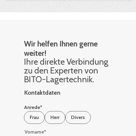
Wir helfen Ihnen gerne
weiter!
Ihre di­rek­te Ver­bin­dung
zu den Ex­per­ten von
BITO-La­ger­tech­nik.
Kontaktdaten
Anrede
*
Frau
Herr
Divers
Vorname
*