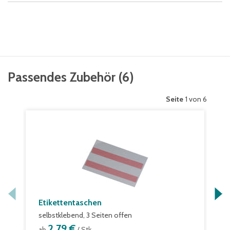
Passendes Zubehör
(
6
)
Seite
1 von 6
Etikettentaschen
selbstklebend, 3 Seiten offen
2,79 €
ab
/ Stk.