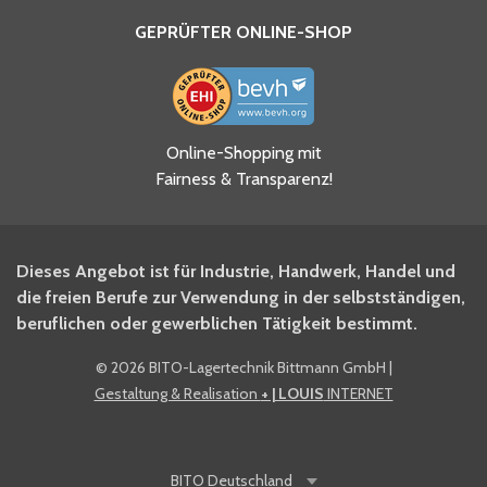
GEPRÜFTER ONLINE-SHOP
Ja, ich habe die
Online-Shopping mit
Datenschutzhinweise gelesen
Fairness & Transparenz!
und akzeptiere diese.
*
Ja, ich möchte mich für den
Dieses Angebot ist für Industrie, Handwerk, Handel und
BITO Newsletter Fachwissen
die freien Berufe zur Verwendung in der selbstständigen,
Intralogistiker anmelden.
beruflichen oder gewerblichen Tätigkeit bestimmt.
©
2026 BITO-Lagertechnik Bittmann GmbH
|
Ja, ich möchte mich für den
Gestaltung & Realisation
+ | LOUIS
INTERNET
BITO Shop-Newsletter
anmelden und keine Aktionen
und Rabatte mehr verpassen.
BITO
Deutschland