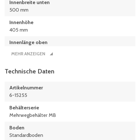
Innenbreite unten
500 mm
Innenhöhe
405 mm
Innenlänge oben
742 mm
MEHR ANZEIGEN
Innenlänge unten
682 mm
Technische Daten
Länge
Artikelnummer
800 mm
6-15255
Behälterserie
Mehrwegbehälter MB
Boden
Standardboden