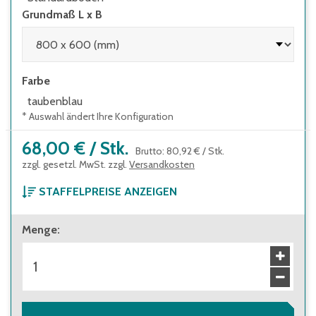
Grundmaß L x B
Farbe
taubenblau
* Auswahl ändert Ihre Konfiguration
68,00 €
/
Stk.
Brutto
:
80,92 €
/
Stk.
zzgl. gesetzl. MwSt. zzgl.
Versandkosten
STAFFELPREISE ANZEIGEN
ab 1 Stück
Menge
:
68,00 €
Brutto
:
80,92 €
ab 30 Stück
60,00 €
Brutto
:
71,40 €