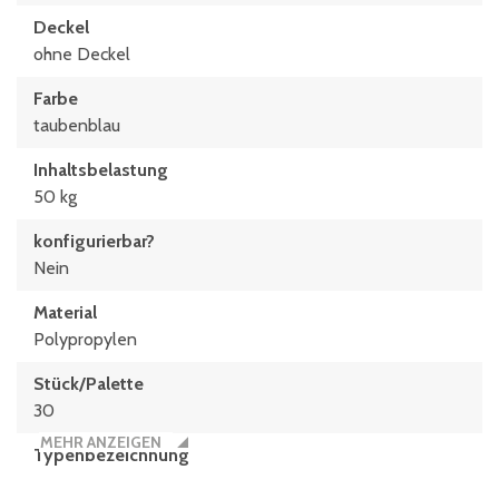
Deckel
ohne Deckel
Farbe
taubenblau
Inhaltsbelastung
50 kg
konfigurierbar?
Nein
Material
Polypropylen
Stück/Palette
30
MEHR ANZEIGEN
Typen­be­zeich­nung
MB86421