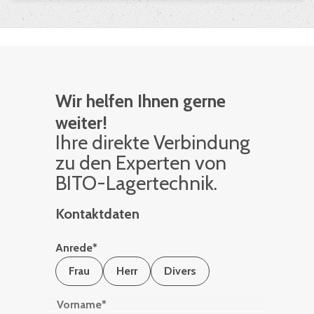
Wir helfen Ihnen gerne
weiter!
Ihre di­rek­te Ver­bin­dung
zu den Ex­per­ten von
BITO-La­ger­tech­nik.
Kontaktdaten
Anrede
*
Frau
Herr
Divers
Vorname
*