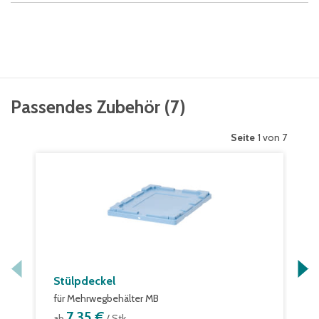
Passendes Zubehör
(
7
)
Seite
1 von 7
Stülpdeckel
für Mehrwegbehälter MB
7,35 €
ab
/ Stk.