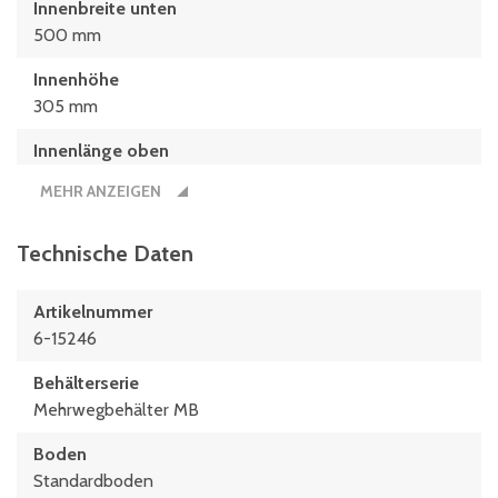
Innenbreite unten
500 mm
Innenhöhe
305 mm
Innenlänge oben
742 mm
MEHR ANZEIGEN
Innenlänge unten
682 mm
Technische Daten
Länge
Artikelnummer
800 mm
6-15246
Behälterserie
Mehrwegbehälter MB
Boden
Standardboden