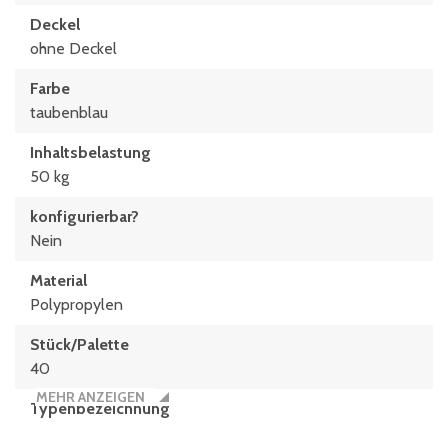
Deckel
ohne Deckel
Farbe
taubenblau
Inhaltsbelastung
50 kg
konfigurierbar?
Nein
Material
Polypropylen
Stück/Palette
40
MEHR ANZEIGEN
Typen­be­zeich­nung
MB86321