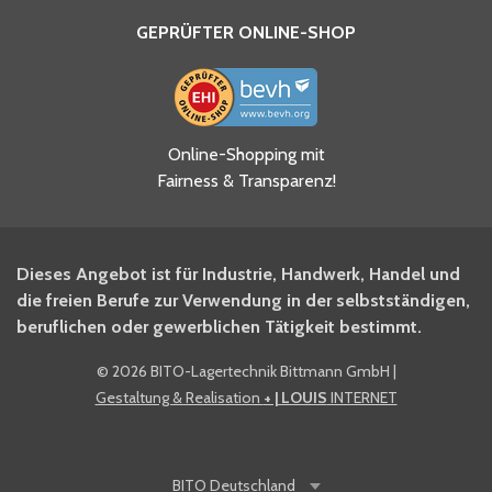
GEPRÜFTER ONLINE-SHOP
Ja, ich habe die
Online-Shopping mit
Datenschutzhinweise gelesen
Fairness & Transparenz!
und akzeptiere diese.
*
Ja, ich möchte mich für den
Dieses Angebot ist für Industrie, Handwerk, Handel und
BITO Newsletter Fachwissen
die freien Berufe zur Verwendung in der selbstständigen,
Intralogistiker anmelden.
beruflichen oder gewerblichen Tätigkeit bestimmt.
©
2026 BITO-Lagertechnik Bittmann GmbH
|
Ja, ich möchte mich für den
Gestaltung & Realisation
+ | LOUIS
INTERNET
BITO Shop-Newsletter
anmelden und keine Aktionen
und Rabatte mehr verpassen.
BITO
Deutschland