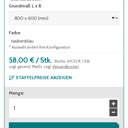
Grundmaß L x B
Farbe
taubenblau
* Auswahl ändert Ihre Konfiguration
58,00 €
/
Stk.
Brutto
:
69,02 €
/
Stk.
zzgl. gesetzl. MwSt. zzgl.
Versandkosten
STAFFELPREISE ANZEIGEN
ab 1 Stück
Menge
:
58,00 €
Brutto
:
69,02 €
ab 40 Stück
52,50 €
Brutto
:
62,48 €