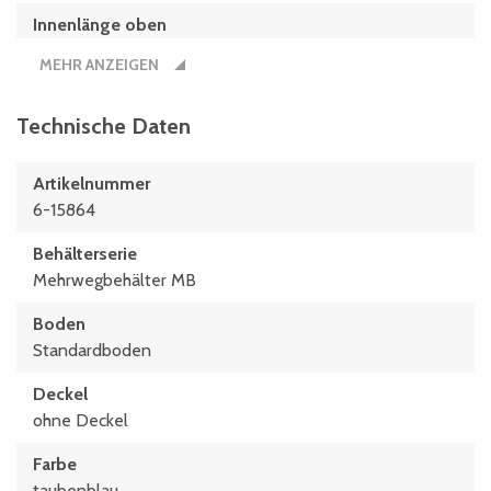
Innenlänge oben
349 mm
MEHR ANZEIGEN
Innenlänge unten
313 mm
Technische Daten
Länge
Artikelnummer
400 mm
6-15864
Behälterserie
Mehrwegbehälter MB
Boden
Standardboden
Deckel
ohne Deckel
Farbe
taubenblau