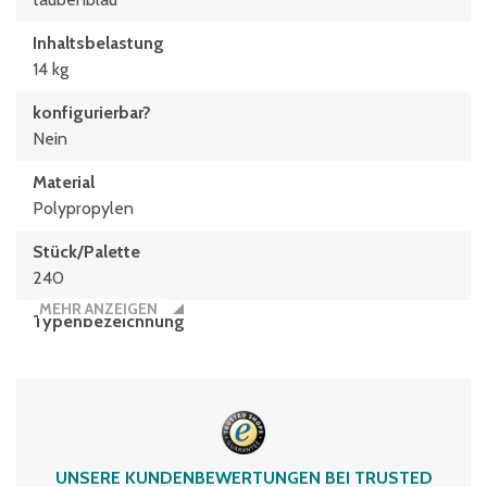
Inhaltsbelastung
14 kg
konfigurierbar?
Nein
Material
Polypropylen
Stück/Palette
240
MEHR ANZEIGEN
Typen­be­zeich­nung
MB43171
Volumen
16 Liter
UNSERE KUNDENBEWERTUNGEN BEI TRUSTED