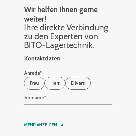
Wir helfen Ihnen gerne
weiter!
Ihre di­rek­te Ver­bin­dung
zu den Ex­per­ten von
BITO-La­ger­tech­nik.
Kontaktdaten
Anrede
*
Frau
Herr
Divers
Vorname
*
Nachname
*
MEHR ANZEIGEN