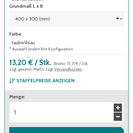
Grundmaß L x B
Farbe
taubenblau
* Auswahl ändert Ihre Konfiguration
13,20 €
/
Stk.
Brutto
:
15,71 €
/
Stk.
zzgl. gesetzl. MwSt. zzgl.
Versandkosten
STAFFELPREISE ANZEIGEN
ab 1 Stück
Menge
:
13,20 €
Brutto
:
15,71 €
ab 240 Stück
11,20 €
Brutto
:
13,33 €