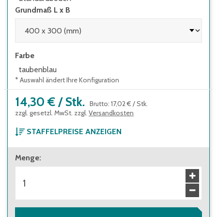
Grundmaß L x B
Farbe
taubenblau
* Auswahl ändert Ihre Konfiguration
14,30 €
/
Stk.
Brutto
:
17,02 €
/
Stk.
zzgl. gesetzl. MwSt. zzgl.
Versandkosten
STAFFELPREISE ANZEIGEN
ab 1 Stück
Menge
:
14,30 €
Brutto
:
17,02 €
ab 240 Stück
12,70 €
Brutto
:
15,11 €