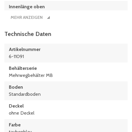
Innenlänge oben
349 mm
MEHR ANZEIGEN
Innenlänge unten
313 mm
Technische Daten
Länge
Artikelnummer
400 mm
6-11091
Behälterserie
Mehrwegbehälter MB
Boden
Standardboden
Deckel
ohne Deckel
Farbe
taubenblau