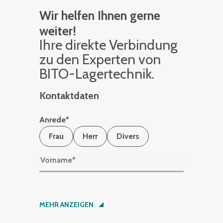
Wir helfen Ihnen gerne
weiter!
Ihre di­rek­te Ver­bin­dung
zu den Ex­per­ten von
BITO-La­ger­tech­nik.
Kontaktdaten
Anrede
*
Frau
Herr
Divers
Vorname
*
Nachname
*
MEHR ANZEIGEN