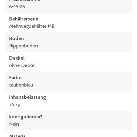
800 mm
6-15316
Behälterserie
Mehrwegbehälter MB
Boden
Rippenboden
Deckel
ohne Deckel
Farbe
taubenblau
Inhaltsbelastung
75 kg
konfigurierbar?
Nein
Material