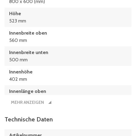
800 x 600 (mm)
Höhe
523 mm
Innenbreite oben
560 mm
Innenbreite unten
500 mm
Innenhöhe
402 mm
Innenlänge oben
742 mm
MEHR ANZEIGEN
Innenlänge unten
682 mm
Technische Daten
Länge
Artikelnummer