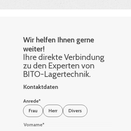
Wir helfen Ihnen gerne
weiter!
Ihre di­rek­te Ver­bin­dung
zu den Ex­per­ten von
BITO-La­ger­tech­nik.
Kontaktdaten
Anrede
*
Frau
Herr
Divers
Vorname
*