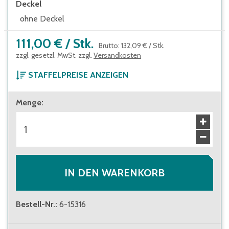
Deckel
ohne Deckel
111,00 €
/
Stk.
Brutto
:
132,09 €
/
Stk.
zzgl. gesetzl. MwSt. zzgl.
Versandkosten
STAFFELPREISE ANZEIGEN
ab 1 Stück
Menge
:
111,00 €
Brutto
:
132,09 €
ab 24 Stück
100,00 €
Brutto
:
119,00 €
IN DEN WARENKORB
Bestell-Nr.
:
6-15316