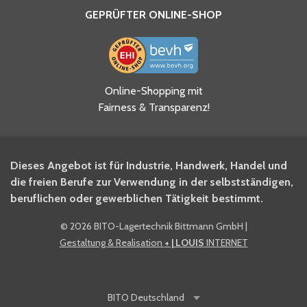
GEPRÜFTER ONLINE-SHOP
Ja, ich habe die
Online-Shopping mit
Datenschutzhinweise gelesen
Fairness & Transparenz!
und akzeptiere diese.
*
Ja, ich möchte mich für den
Dieses Angebot ist für Industrie, Handwerk, Handel und
BITO Newsletter Fachwissen
die freien Berufe zur Verwendung in der selbstständigen,
Intralogistiker anmelden.
beruflichen oder gewerblichen Tätigkeit bestimmt.
©
2026 BITO-Lagertechnik Bittmann GmbH
|
Ja, ich möchte mich für den
Gestaltung & Realisation
+ | LOUIS
INTERNET
BITO Shop-Newsletter
anmelden und keine Aktionen
und Rabatte mehr verpassen.
BITO
Deutschland