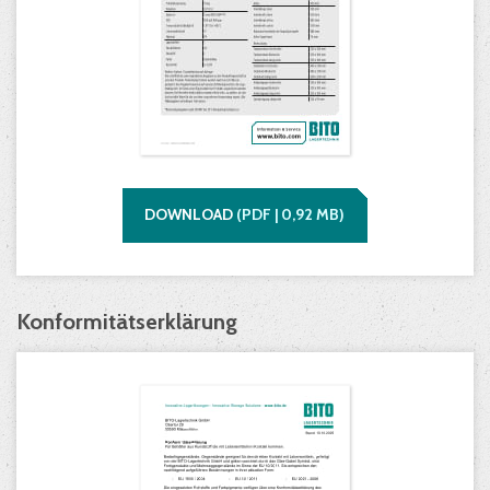
DOWNLOAD
(
PDF |
0,92
MB)
Konformitätserklärung