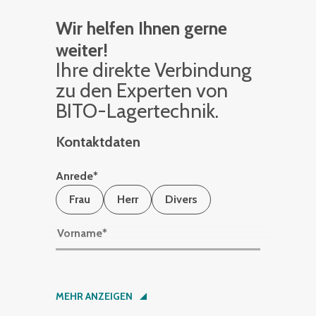
Wir helfen Ihnen gerne
weiter!
Ihre di­rek­te Ver­bin­dung
zu den Ex­per­ten von
BITO-La­ger­tech­nik.
Kontaktdaten
Anrede
*
Frau
Herr
Divers
Vorname
*
Nachname
*
MEHR ANZEIGEN