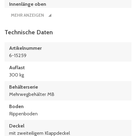
Innenlänge oben
742 mm
MEHR ANZEIGEN
Innenlänge unten
682 mm
Technische Daten
Länge
Artikelnummer
800 mm
6-15259
Nutzbare Innenhöhe im Stapel/gestapelt
Auflast
389 mm
300 kg
Behälterserie
Mehrwegbehälter MB
Boden
Rippenboden
Deckel
mit zweiteiligem Klappdeckel