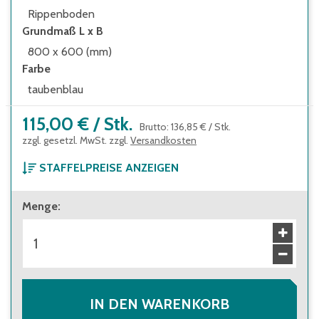
Rippenboden
Grundmaß L x B
800 x 600 (mm)
Farbe
taubenblau
115,00 €
/
Stk.
Brutto
:
136,85 €
/
Stk.
zzgl. gesetzl. MwSt. zzgl.
Versandkosten
STAFFELPREISE ANZEIGEN
ab 1 Stück
Menge
:
115,00 €
Brutto
:
136,85 €
ab 30 Stück
105,00 €
Brutto
:
124,95 €
IN DEN WARENKORB