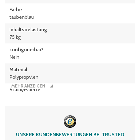
Farbe
taubenblau
Inhaltsbelastung
75 kg
konfigurierbar?
Nein
Material
Polypropylen
MEHR ANZEIGEN
Stück/Palette
24
Typen­be­zeich­nung
MBD86421R
Volumen
UNSERE KUNDENBEWERTUNGEN BEI TRUSTED
147 Liter