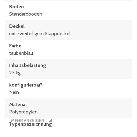
Boden
Standardboden
Deckel
mit zweiteiligem Klappdeckel
Farbe
taubenblau
Inhaltsbelastung
25 kg
konfigurierbar?
Nein
Material
Polypropylen
MEHR ANZEIGEN
Typen­be­zeich­nung
MBDU43271