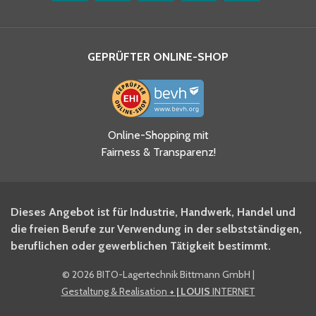
GEPRÜFTER ONLINE-SHOP
Ja, ich habe die
Online-Shopping mit
Datenschutzhinweise gelesen
Fairness & Transparenz!
und akzeptiere diese.
*
Ja, ich möchte mich für den
Dieses Angebot ist für Industrie, Handwerk, Handel und
BITO Newsletter Fachwissen
die freien Berufe zur Verwendung in der selbstständigen,
Intralogistiker anmelden.
beruflichen oder gewerblichen Tätigkeit bestimmt.
©
2026 BITO-Lagertechnik Bittmann GmbH
|
Ja, ich möchte mich für den
Gestaltung & Realisation
+ | LOUIS
INTERNET
BITO Shop-Newsletter
anmelden und keine Aktionen