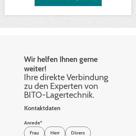
Wir helfen Ihnen gerne
weiter!
Ihre di­rek­te Ver­bin­dung
zu den Ex­per­ten von
BITO-La­ger­tech­nik.
Kontaktdaten
Anrede
*
Frau
Herr
Divers