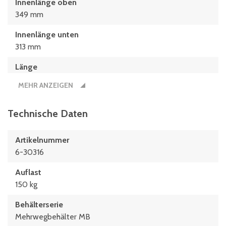
Innenlänge oben
349 mm
Innenlänge unten
313 mm
Länge
410 mm
MEHR ANZEIGEN
Nutzbare Innenhöhe im Stapel/gestapelt
260 mm
Technische Daten
Artikelnummer
6-30316
Auflast
150 kg
Behälterserie
Mehrwegbehälter MB