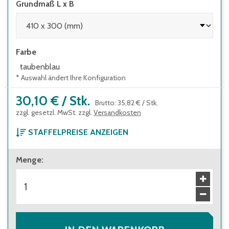
Grundmaß L x B
Farbe
taubenblau
* Auswahl ändert Ihre Konfiguration
30,10 €
/
Stk.
Brutto
:
35,82 €
/
Stk.
zzgl. gesetzl. MwSt. zzgl.
Versandkosten
STAFFELPREISE ANZEIGEN
ab 1 Stück
Menge
:
30,10 €
Brutto
:
35,82 €
ab 120 Stück
27,20 €
Brutto
:
32,37 €