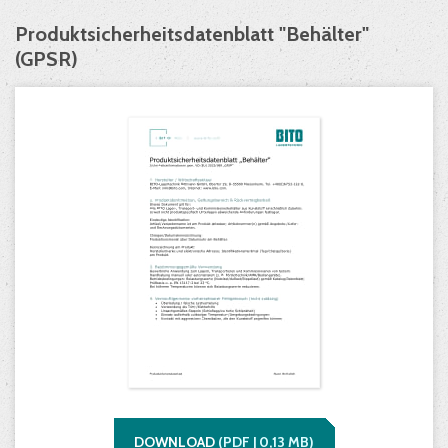
Produktsicherheitsdatenblatt "Behälter"
(GPSR)
DOWNLOAD
(
PDF |
0,13
MB)