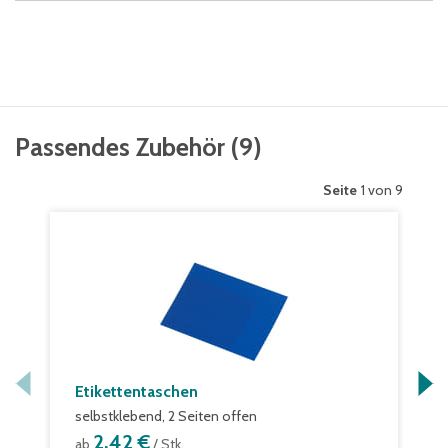
Passendes Zubehör
(
9
)
Seite
1 von 9
Etikettentaschen
selbstklebend, 2 Seiten offen
2,42 €
ab
/ Stk.