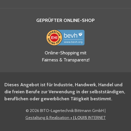
GEPRÜFTER ONLINE-SHOP
Ja, ich habe die
Online-Shopping mit
Datenschutzhinweise gelesen
Fairness & Transparenz!
und akzeptiere diese.
*
Ja, ich möchte mich für den
Dieses Angebot ist für Industrie, Handwerk, Handel und
BITO Newsletter Fachwissen
die freien Berufe zur Verwendung in der selbstständigen,
Intralogistiker anmelden.
beruflichen oder gewerblichen Tätigkeit bestimmt.
©
2026 BITO-Lagertechnik Bittmann GmbH
|
Ja, ich möchte mich für den
Gestaltung & Realisation
+ | LOUIS
INTERNET
BITO Shop-Newsletter
anmelden und keine Aktionen