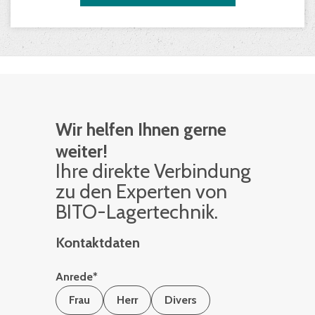
Wir helfen Ihnen gerne
weiter!
Ihre di­rek­te Ver­bin­dung
zu den Ex­per­ten von
BITO-La­ger­tech­nik.
Kontaktdaten
Anrede
*
Frau
Herr
Divers