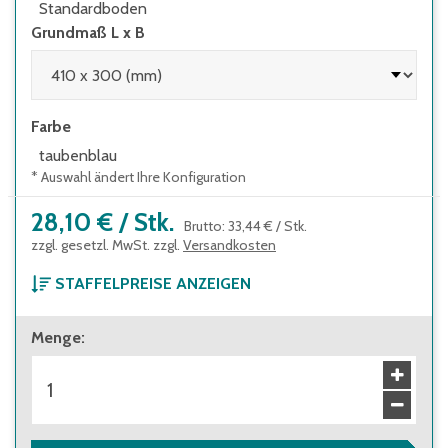
Standardboden
Grundmaß L x B
Farbe
taubenblau
* Auswahl ändert Ihre Konfiguration
28,10 €
/
Stk.
Brutto
:
33,44 €
/
Stk.
zzgl. gesetzl. MwSt. zzgl.
Versandkosten
STAFFELPREISE ANZEIGEN
ab 1 Stück
Menge
:
28,10 €
Brutto
:
33,44 €
ab 120 Stück
25,30 €
Brutto
:
30,11 €