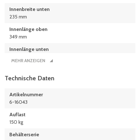
Innenbreite unten
235 mm
Innenlänge oben
349 mm
Innenlänge unten
313 mm
MEHR ANZEIGEN
Länge
410 mm
Technische Daten
Nutzbare Innenhöhe im Stapel/gestapelt
Artikelnummer
150 mm
6-16043
Auflast
150 kg
Behälterserie