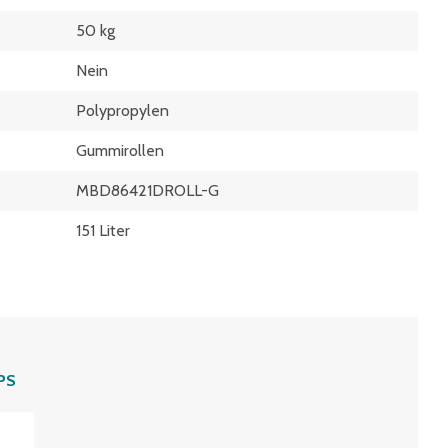
50 kg
Nein
Polypropylen
Gummirollen
MBD86421DROLL-G
151 Liter
PS