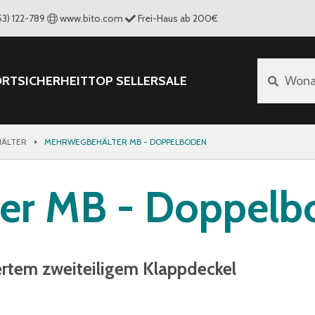
53) 122-789
www.bito.com
Frei-Haus ab 200€
ORT
SICHERHEIT
TOP SELLER
SALE
Wona
ÄLTER
MEHRWEGBEHÄLTER MB - DOPPELBODEN
er MB - Doppelb
ertem zweiteiligem Klappdeckel