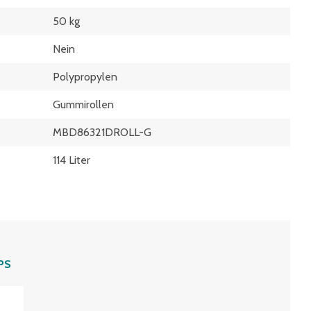
50 kg
Nein
Polypropylen
Gummirollen
MBD86321DROLL-G
114 Liter
PS