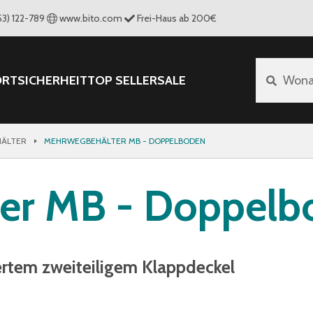
53) 122-789
www.bito.com
Frei-Haus ab 200€
ORT
SICHERHEIT
TOP SELLER
SALE
Wona
ÄLTER
MEHRWEGBEHÄLTER MB - DOPPELBODEN
er MB - Doppelb
ertem zweiteiligem Klappdeckel