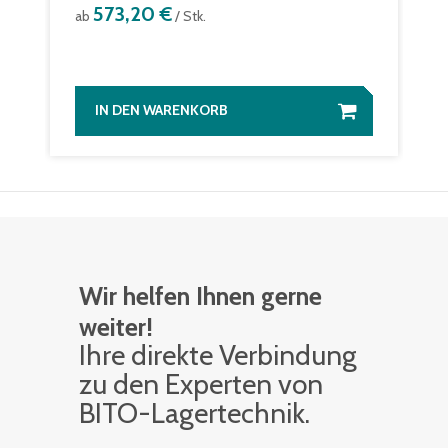
573,20 €
ab
/ Stk.
IN DEN WARENKORB
Wir helfen Ihnen gerne
weiter!
Ihre di­rek­te Ver­bin­dung
zu den Ex­per­ten von
BITO-La­ger­tech­nik.