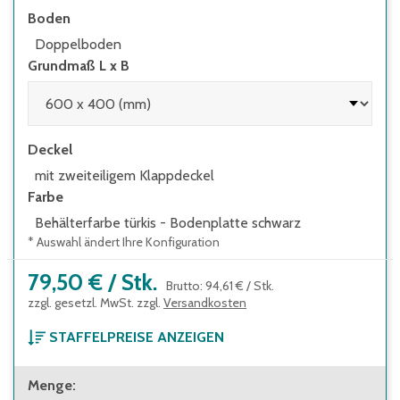
Boden
Doppelboden
Grundmaß L x B
Deckel
mit zweiteiligem Klappdeckel
Farbe
Behälterfarbe türkis - Bodenplatte schwarz
* Auswahl ändert Ihre Konfiguration
79,50 €
/
Stk.
Brutto
:
94,61 €
/
Stk.
zzgl. gesetzl. MwSt. zzgl.
Versandkosten
STAFFELPREISE ANZEIGEN
ab 1 Stück
Menge
:
79,50 €
Brutto
:
94,61 €