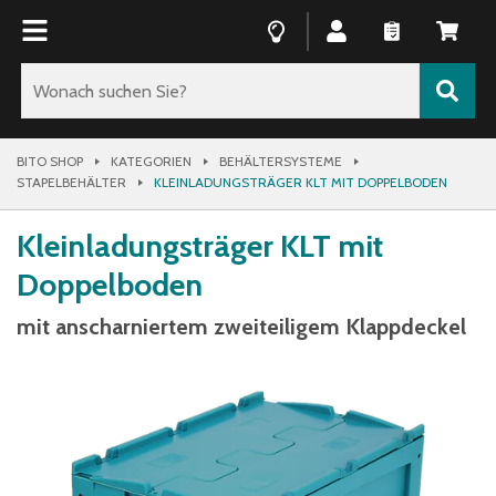
BITO SHOP
KATEGORIEN
BEHÄLTERSYSTEME
STAPELBEHÄLTER
KLEINLADUNGSTRÄGER KLT MIT DOPPELBODEN
Kleinladungsträger KLT mit
Doppelboden
mit anscharniertem zweiteiligem Klappdeckel