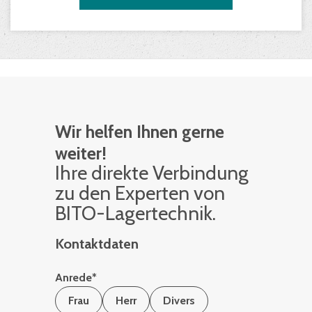
Wir helfen Ihnen gerne
weiter!
Ihre di­rek­te Ver­bin­dung
zu den Ex­per­ten von
BITO-La­ger­tech­nik.
Kontaktdaten
Anrede
*
Frau
Herr
Divers