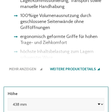
Lager/Kommissionierung, Transport sowie
manuelle Handhabung
100%ige Volumenausnutzung durch
geschlossene Seitenwände ohne
Grifföffnungen
ergonomisch geformte Griffe für hohen
Trage- und Ziehkomfort
höchste Inhaltsbelastung zum Lagern
schwerster Ware
Ware durch Deckel geschützt
MEHR ANZEIGEN
WEITERE PRODUKTDETAILS
Bitte beachten Sie: Einige
Lichtschrankensysteme erkennen die
schwarze Bodenfarbe nicht - gerne bieten
wir Ihnen den Boden auch in der
Höhe
Behälterfarbe an.