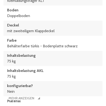
Kleinladungsträger KLT
Boden
Doppelboden
Deckel
mit zweiteiligem Klappdeckel
Farbe
Behälterfarbe türkis - Bodenplatte schwarz
Inhaltsbelastung
75 kg
Inhaltsbelastung AKL
75 kg
konfigurierbar?
Nein
MEHR ANZEIGEN
Material