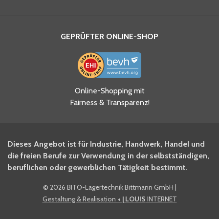
GEPRÜFTER ONLINE-SHOP
Ja, ich habe die
Online-Shopping mit
Datenschutzhinweise gelesen
Fairness & Transparenz!
und akzeptiere diese.
*
Ja, ich möchte mich für den
Dieses Angebot ist für Industrie, Handwerk, Handel und
BITO Newsletter Fachwissen
die freien Berufe zur Verwendung in der selbstständigen,
Intralogistiker anmelden.
beruflichen oder gewerblichen Tätigkeit bestimmt.
©
2026 BITO-Lagertechnik Bittmann GmbH
|
Ja, ich möchte mich für den
Gestaltung & Realisation
+ | LOUIS
INTERNET
BITO Shop-Newsletter
anmelden und keine Aktionen