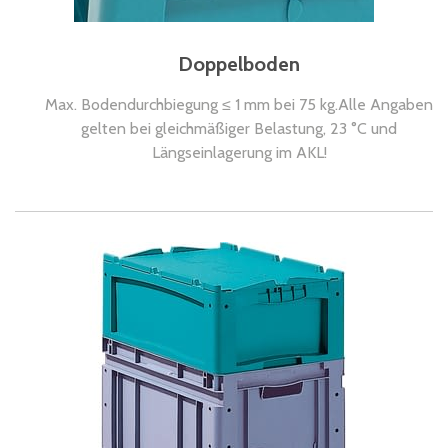
Doppelboden
Max. Bodendurchbiegung ≤ 1 mm bei 75 kg.Alle Angaben
gelten bei gleichmäßiger Belastung, 23 °C und
Längseinlagerung im AKL!