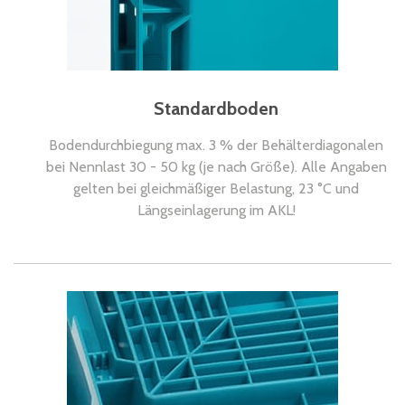
Standardboden
Bodendurchbiegung max. 3 % der Behälterdiagonalen
bei Nennlast 30 - 50 kg (je nach Größe). Alle Angaben
gelten bei gleichmäßiger Belastung, 23 °C und
Längseinlagerung im AKL!