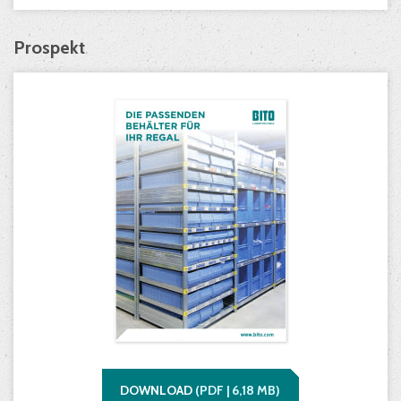
Prospekt
DOWNLOAD
(
PDF |
6,18
MB)