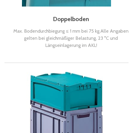
Doppelboden
Max. Bodendurchbiegung ≤ 1 mm bei 75 kg.Alle Angaben
gelten bei gleichmäßiger Belastung, 23 °C und
Längseinlagerung im AKL!