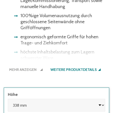
Lager/Kommissionierung, Transport sowie
manuelle Handhabung
100%ige Volumenausnutzung durch
geschlossene Seitenwände ohne
Grifföffnungen
ergonomisch geformte Griffe für hohen
Trage- und Ziehkomfort
höchste Inhaltsbelastung zum Lagern
schwerster Ware
Ware durch Deckel geschützt
MEHR ANZEIGEN
WEITERE PRODUKTDETAILS
Bitte beachten Sie: Einige
Lichtschrankensysteme erkennen die
schwarze Bodenfarbe nicht - gerne bieten
wir Ihnen den Boden auch in der
Höhe
Behälterfarbe an.