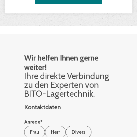
Wir helfen Ihnen gerne
weiter!
Ihre di­rek­te Ver­bin­dung
zu den Ex­per­ten von
BITO-La­ger­tech­nik.
Kontaktdaten
Anrede
*
Frau
Herr
Divers