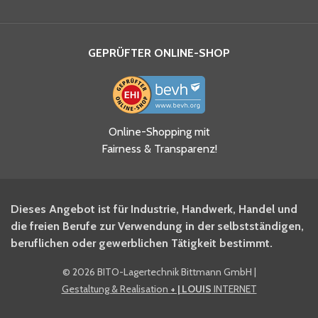
GEPRÜFTER ONLINE-SHOP
Ja, ich habe die
Online-Shopping mit
Datenschutzhinweise gelesen
Fairness & Transparenz!
und akzeptiere diese.
*
Ja, ich möchte mich für den
Dieses Angebot ist für Industrie, Handwerk, Handel und
BITO Newsletter Fachwissen
die freien Berufe zur Verwendung in der selbstständigen,
Intralogistiker anmelden.
beruflichen oder gewerblichen Tätigkeit bestimmt.
©
2026 BITO-Lagertechnik Bittmann GmbH
|
Ja, ich möchte mich für den
Gestaltung & Realisation
+ | LOUIS
INTERNET
BITO Shop-Newsletter
anmelden und keine Aktionen