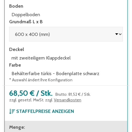
Boden
Doppelboden
Grundmaß L x B
Deckel
mit zweiteiligem Klappdeckel
Farbe
Behälterfarbe türkis - Bodenplatte schwarz
* Auswahl ändert Ihre Konfiguration
68,50 €
/
Stk.
Brutto
:
81,52 €
/
Stk.
zzgl. gesetzl. MwSt. zzgl.
Versandkosten
STAFFELPREISE ANZEIGEN
ab 1 Stück
Menge
:
68,50 €
Brutto
:
81,52 €