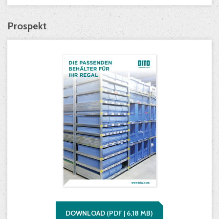
Prospekt
DOWNLOAD
(
PDF |
6,18
MB)