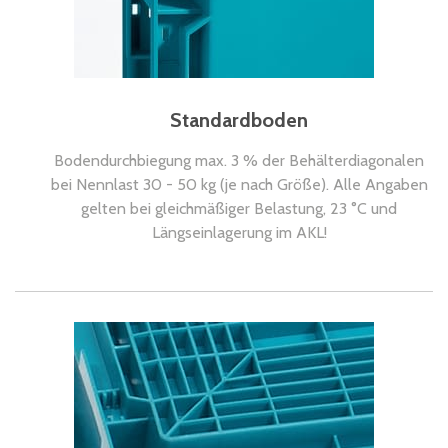
Standardboden
Bodendurchbiegung max. 3 % der Behälterdiagonalen
bei Nennlast 30 - 50 kg (je nach Größe). Alle Angaben
gelten bei gleichmäßiger Belastung, 23 °C und
Längseinlagerung im AKL!