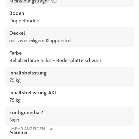
Kleinladungsträger KLT
Boden
Doppelboden
Deckel
mit zweiteiligem Klappdeckel
Farbe
Behälterfarbe türkis - Bodenplatte schwarz
Inhaltsbelastung
75 kg
Inhaltsbelastung AKL
75 kg
konfigurierbar?
Nein
MEHR ANZEIGEN
Material