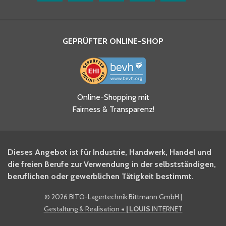
GEPRÜFTER ONLINE-SHOP
Ja, ich habe die
Online-Shopping mit
Datenschutzhinweise gelesen
Fairness & Transparenz!
und akzeptiere diese.
*
Ja, ich möchte mich für den
Dieses Angebot ist für Industrie, Handwerk, Handel und
BITO Newsletter Fachwissen
die freien Berufe zur Verwendung in der selbstständigen,
Intralogistiker anmelden.
beruflichen oder gewerblichen Tätigkeit bestimmt.
©
2026 BITO-Lagertechnik Bittmann GmbH
|
Ja, ich möchte mich für den
Gestaltung & Realisation
+ | LOUIS
INTERNET
BITO Shop-Newsletter
anmelden und keine Aktionen