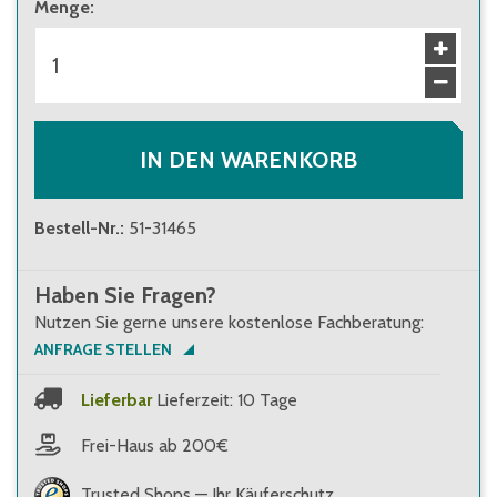
ab 1 Stück
Menge
:
33,10 €
Brutto
:
39,39 €
ab 10 Stück
32,10 €
Brutto
:
38,20 €
ab 100 Stück
29,30 €
Brutto
:
34,87 €
IN DEN WARENKORB
Bestell-Nr.
:
51-31465
Haben Sie Fragen?
Nutzen Sie gerne unsere kostenlose Fachberatung:
ANFRAGE STELLEN
Lieferbar
Lieferzeit: 10 Tage
Frei-Haus ab 200€
Trusted Shops — Ihr Käuferschutz