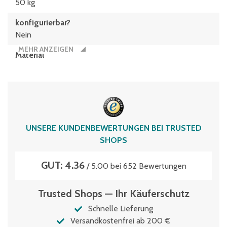
50 kg
konfigurierbar?
Nein
MEHR ANZEIGEN
Material
Polypropylen
Typen­be­zeich­nung
EQD64321R
Volumen
UNSERE KUNDENBEWERTUNGEN BEI TRUSTED
61 Liter
SHOPS
GUT: 4.36
/ 5.00 bei 652 Bewertungen
Trusted Shops — Ihr Käuferschutz
Schnelle Lieferung
Versandkostenfrei ab 200 €