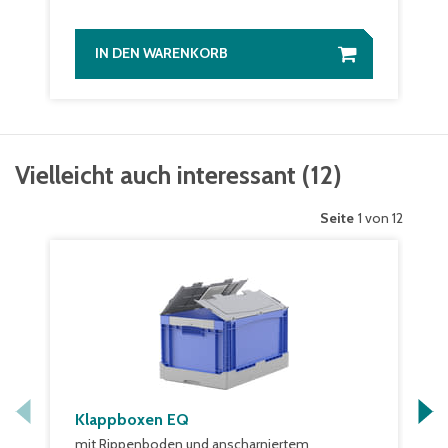
IN DEN WARENKORB
Vielleicht auch interessant
(
12
)
Seite
1 von 12
Klappboxen EQ
mit Rippenboden und anscharniertem