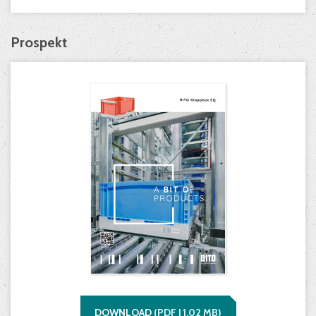
Prospekt
DOWNLOAD
(
PDF |
1,02
MB)