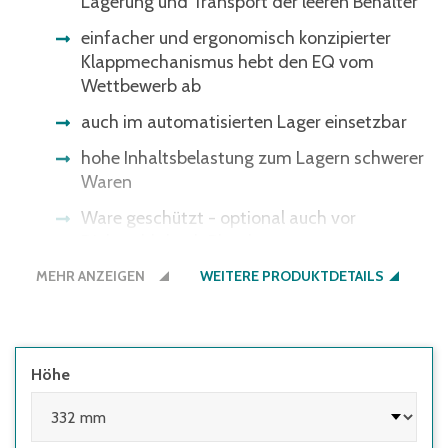
Lagerung und Transport der leeren Behälter
einfacher und ergonomisch konzipierter
Klappmechanismus hebt den EQ vom
Wettbewerb ab
auch im automatisierten Lager einsetzbar
hohe Inhaltsbelastung zum Lagern schwerer
Waren
Ware geschützt - optional auch vor
Diebstahl durch Plomben
MEHR ANZEIGEN
WEITERE PRODUKTDETAILS
Höhe