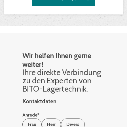
Wir helfen Ihnen gerne
weiter!
Ihre di­rek­te Ver­bin­dung
zu den Ex­per­ten von
BITO-La­ger­tech­nik.
Kontaktdaten
Anrede
*
Frau
Herr
Divers