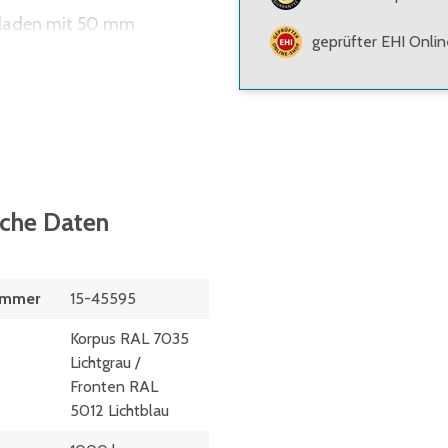
bladen mit 50 mm
geprüfter EHI Onli
lendenhöhe 100 kg
Tragkraft möglich - mit
hop.bito.com
 mehrschichtverleimt -
sche Daten
n durch Niveauausgleichs-
ummer
15-45595
Korpus RAL 7035
Lichtgrau /
Fronten RAL
5012 Lichtblau