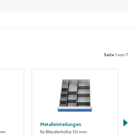
Seite
1 von 7
Metalleinteilungen
M
 mm
für Blendenhöhe 50 mm
f