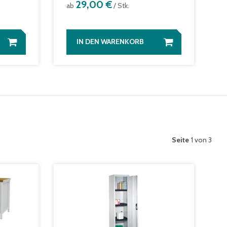
29,00 €
ab
/ Stk.
a
IN DEN WARENKORB
Seite
1 von 3