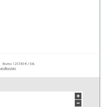
.
Brutto
:
1.257,83 €
/
Stk.
sandkosten