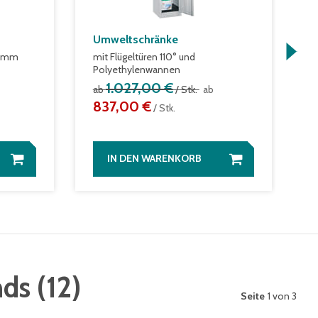
Umweltschränke
L
0 mm
mit Flügeltüren 110° und
f
Polyethylenwannen
a
1.027,00 €
ab
/ Stk.
ab
837,00 €
/ Stk.
IN DEN WARENKORB
nds
(
12
)
Seite
1 von 3