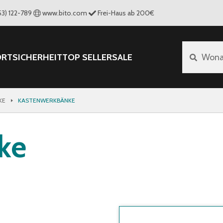
53) 122-789
www.bito.com
Frei-Haus ab 200€
ORT
SICHERHEIT
TOP SELLER
SALE
Wona
KE
KASTENWERKBÄNKE
ke