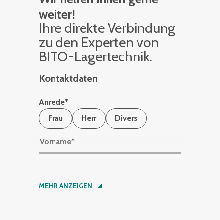
weiter!
Ihre di­rek­te Ver­bin­dung
zu den Ex­per­ten von
BITO-La­ger­tech­nik.
Kontaktdaten
Anrede
*
Frau
Herr
Divers
Vorname
*
Nachname
*
MEHR ANZEIGEN