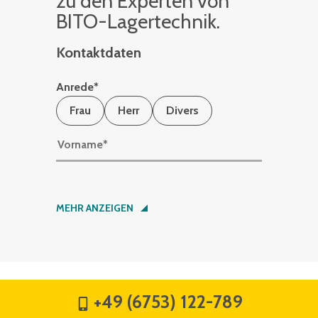
zu den Ex­per­ten von
BITO-La­ger­tech­nik.
Kontaktdaten
Anrede
*
Frau
Herr
Divers
Vorname
*
Nachname
*
MEHR ANZEIGEN
Firma
*
+49 (6753) 122-789
Straße
*