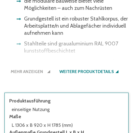
die modulare Bauweise bietet viele
Möglichkeiten – auch zum Nachrüsten
Grundgestell ist ein robuster Stahlkorpus, der
Arbeitsplatte/n und Ablagefächer individuell
aufnehmen kann
Stahlteile sind graualuminium RAL 9007
kunststoffbeschichtet
Arbeitsplatten und Kartonablagen sind aus
melaminharzbeschichteten Spanplatten in
MEHR ANZEIGEN
WEITERE PRODUKTDETAILS
Buchendekor
Arbeitsebenen sind im Rasterabstand von
60 mm in der Höhe verstellbar
Produktausführung
einseitige Nutzung
Maße
L 1306 x B 920 x H 1785 (mm)
Außenmaße Grundgestell L x B x H