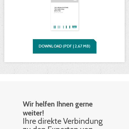
DOWNLOAD
(
PDF |
2,67
MB)
Wir helfen Ihnen gerne
weiter!
Ihre di­rek­te Ver­bin­dung