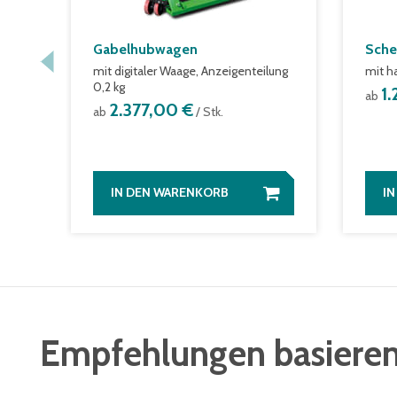
Gabelhubwagen
Sche
mit digitaler Waage, Anzeigenteilung
mit h
0,2 kg
1
ab
2.377,00 €
ab
/ Stk.
IN DEN WARENKORB
I
Empfehlungen basieren