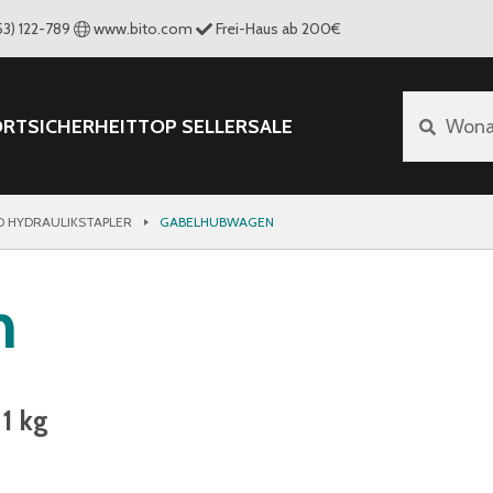
53) 122-789
www.bito.com
Frei-Haus ab 200€
ORT
SICHERHEIT
TOP SELLER
SALE
Wona
 HYDRAULIKSTAPLER
GABELHUBWAGEN
n
 1 kg