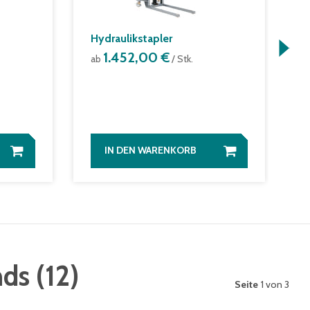
Hydraulikstapler
S
F
1.452,00 €
ab
/ Stk.
s
a
a
IN DEN WARENKORB
nds
(
12
)
Seite
1 von 3