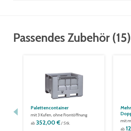
Passendes Zubehör
(
15
)
Palettencontainer
Mehr
Dop
mit 3 Kufen, ohne Frontöffnung
mit m
352,00 €
ab
/ Stk.
1
ab