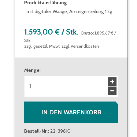
Produktausführung
mit digitaler Waage, Anzeigenteilung 1 kg
1.593,00 €
/
Stk.
Brutto
:
1.895,67 €
/
Stk.
zzgl. gesetzl. MwSt. zzgl.
Versandkosten
Menge
:
IN DEN WARENKORB
Bestell-Nr.
:
22-39610