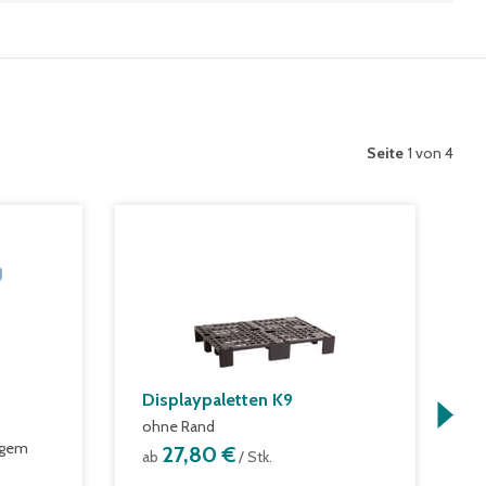
Seite
1 von 4
Displaypaletten K9
L
ohne Rand
m
igem
27,80 €
ab
/ Stk.
a