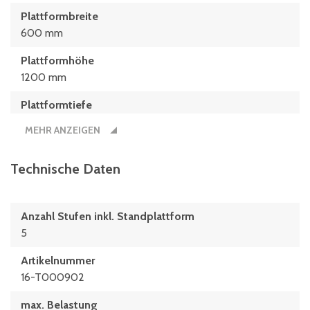
Plattformbreite
600 mm
Plattformhöhe
1200 mm
Plattformtiefe
800 mm
MEHR ANZEIGEN
Stufentiefe
200 mm
Technische Daten
Anzahl Stufen inkl. Standplattform
5
Artikelnummer
16-T000902
max. Belastung