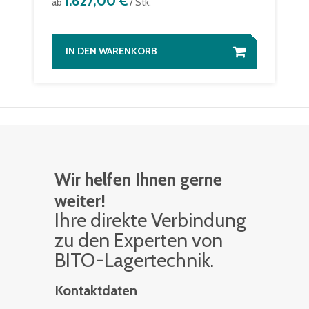
1.627,00 €
ab
/ Stk.
IN DEN WARENKORB
Wir helfen Ihnen gerne
weiter!
Ihre di­rek­te Ver­bin­dung
zu den Ex­per­ten von
BITO-La­ger­tech­nik.
Kontaktdaten