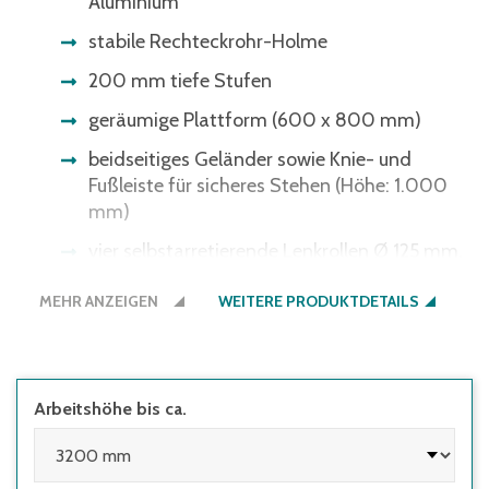
Aluminium
stabile Rechteckrohr-Holme
200 mm tiefe Stufen
geräumige Plattform (600 x 800 mm)
beidseitiges Geländer sowie Knie- und
Fußleiste für sicheres Stehen (Höhe: 1.000
mm)
vier selbstarretierende Lenkrollen Ø 125 mm,
davon 2 mit Feststeller
MEHR ANZEIGEN
WEITERE PRODUKTDETAILS
einfache Montage (Versand erfolgt zerlegt)
Handläufe sind gemäß DIN EN 131-7 an
Aufstiegen von Podestleitern mit Steigwinkel
≥60° optional
Arbeitshöhe bis ca.
in verschiedenen Stufen- und
Plattformausführungen erhältlich