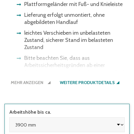
Plattformgeländer mit Fuß- und Knieleiste
Lieferung erfolgt unmontiert, ohne
abgebildeten Handlauf
leichtes Verschieben im unbelasteten
Zustand, sicherer Stand im belasteten
Zustand
Bitte beachten Sie, dass aus
Arbeitssicherheitsgründen ab einer
Plattformhöhe von 1 m beidseitig Handläufe
erforderlich sind.
MEHR ANZEIGEN
WEITERE PRODUKTDETAILS
4 selbstarretierende Lenkrollen Ø 125 mm,
davon 2 mit Feststeller
Stufen- und Podestausführung: Aluminium
Arbeitshöhe bis ca.
geriffelt
Bauart-geprüft, entsprechend europäischer
Norm DIN EN131, BetrSichV, TRBS 2121,