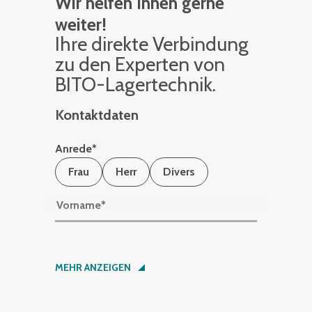
Wir helfen Ihnen gerne
weiter!
Ihre di­rek­te Ver­bin­dung
zu den Ex­per­ten von
BITO-La­ger­tech­nik.
Kontaktdaten
Anrede
*
Frau
Herr
Divers
Vorname
*
Nachname
*
MEHR ANZEIGEN