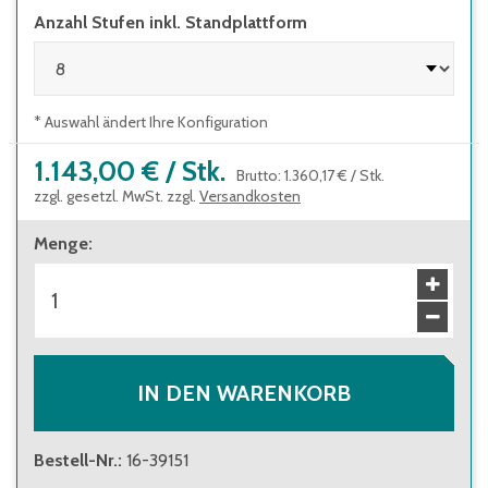
Anzahl Stufen inkl. Standplattform
DGUV-Information 208-016 und
geltendem DGUV-Regelwerk
Stufentiefe 200 mm, Plattformgröße 600 x
800 mm
* Auswahl ändert Ihre Konfiguration
1.143,00 €
/
Stk.
Brutto
:
1.360,17 €
/
Stk.
zzgl. gesetzl. MwSt. zzgl.
Versandkosten
Menge
:
IN DEN WARENKORB
Bestell-Nr.
:
16-39151