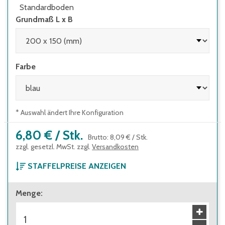
Standardboden
Grundmaß L x B
Farbe
* Auswahl ändert Ihre Konfiguration
6,80 €
/
Stk.
Brutto
:
8,09 €
/
Stk.
zzgl. gesetzl. MwSt. zzgl.
Versandkosten
STAFFELPREISE ANZEIGEN
ab 1 Stück
Menge
:
6,80 €
Brutto
:
8,09 €
ab 384 Stück