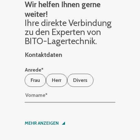
Wir helfen Ihnen gerne
weiter!
Ihre di­rek­te Ver­bin­dung
zu den Ex­per­ten von
BITO-La­ger­tech­nik.
Kontaktdaten
Anrede
*
Frau
Herr
Divers
Vorname
*
Nachname
*
MEHR ANZEIGEN