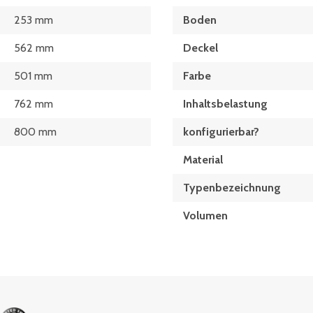
253 mm
Boden
562 mm
Deckel
501 mm
Farbe
762 mm
Inhaltsbelastung
800 mm
konfigurierbar?
Material
Typen­be­zeich­nung
Volumen