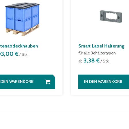
ttenabdeckhauben
Smart Label Halterung
03,00 €
für alle Behältertypen
/ Stk.
3,38 €
ab
/ Stk.
N DEN WARENKORB
IN DEN WARENKORB