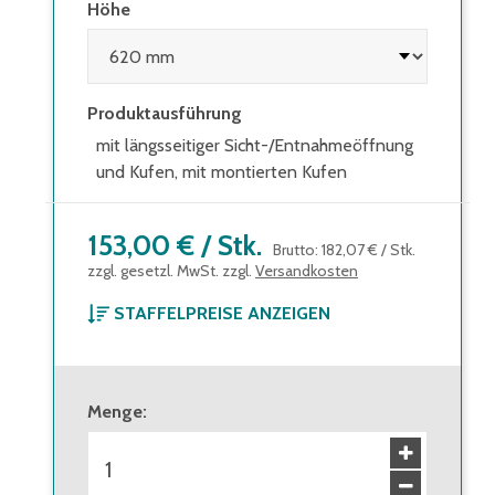
Höhe
Produktausführung
mit längsseitiger Sicht-/Entnahmeöffnung
und Kufen, mit montierten Kufen
153,00 €
/
Stk.
Brutto
:
182,07 €
/
Stk.
zzgl. gesetzl. MwSt. zzgl.
Versandkosten
STAFFELPREISE ANZEIGEN
ab 1 Stück
153,00 €
Brutto
:
182,07 €
Menge
:
ab 6 Stück
138,00 €
Brutto
:
164,22 €