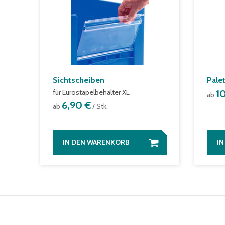
Sichtscheiben
Pale
für Eurostapelbehälter XL
1
ab
6,90 €
ab
/ Stk.
IN DEN WARENKORB
I