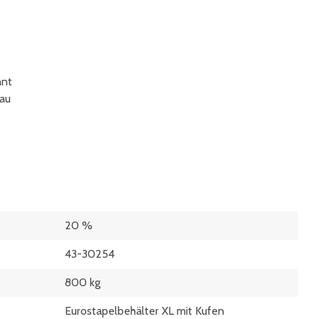
nnt
lau
20 %
43-30254
800 kg
Eurostapelbehälter XL mit Kufen