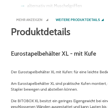
alternativ mit Muschelgriffen
Bitte beachten Sie: Einige Lichtschranke
MEHR ANZEIGEN
bieten wir Ihnen den Boden auch in der Be
WEITERE PRODUKTDETAILS
Produktdetails
Eurostapelbehälter XL - mit Kufe
Der Eurostapelbehälter XL mit Kufen: für eine leichte B
Am Eurostapelbehälter XL sind praktische Kufen montiert,
Stapler bewegen und abstellen können.
Die BITOBOX XL besitzt ein geringes Eigengewicht bei ein
geschlossenen Wänden ausgestattet und kann Lasten bis 