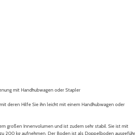
nsysteme erkennen die schwarze Bodenfarbe nicht - ger
hälterfarbe an.
edienung mit Handhubwagen oder Stapler
 mit deren Hilfe Sie ihn leicht mit einem Handhubwagen oder
em großen Innenvolumen und ist zudem sehr stabil. Sie ist mit
zu 200 kg aufnehmen. Der Boden ist als Doppelboden ausgeführ