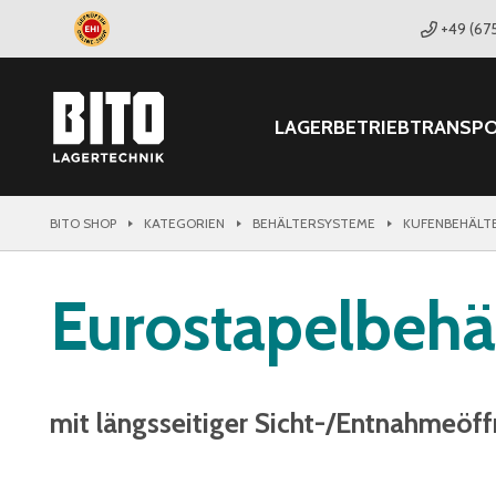
+49 (67
LAGER
BETRIEB
TRANSP
BITO SHOP
KATEGORIEN
BEHÄLTERSYSTEME
KUFENBEHÄLT
Eurostapelbehä
mit längsseitiger Sicht-/Entnahmeöf