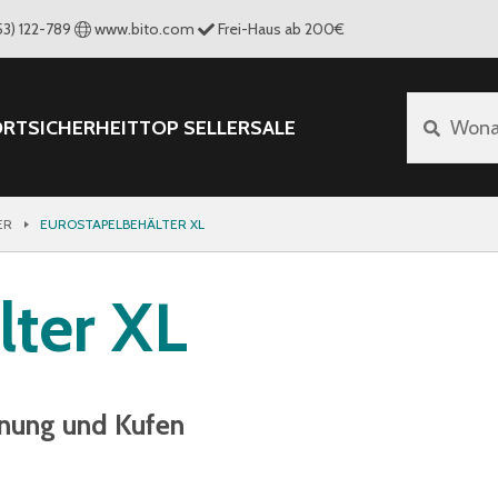
53) 122-789
www.bito.com
Frei-Haus ab 200€
ORT
SICHERHEIT
TOP SELLER
SALE
Wona
ER
EUROSTAPELBEHÄLTER XL
lter XL
fnung und Kufen