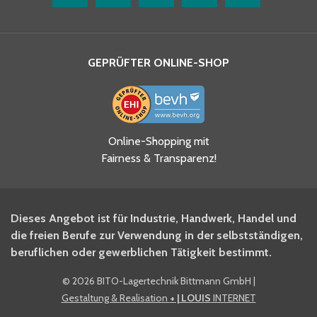
GEPRÜFTER ONLINE-SHOP
Ja, ich habe die
Online-Shopping mit
Datenschutzhinweise gelesen
Fairness & Transparenz!
und akzeptiere diese.
*
Ja, ich möchte mich für den
Dieses Angebot ist für Industrie, Handwerk, Handel und
BITO Newsletter Fachwissen
die freien Berufe zur Verwendung in der selbstständigen,
Intralogistiker anmelden.
beruflichen oder gewerblichen Tätigkeit bestimmt.
©
2026 BITO-Lagertechnik Bittmann GmbH
|
Ja, ich möchte mich für den
Gestaltung & Realisation
+ | LOUIS
INTERNET
BITO Shop-Newsletter