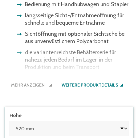
Bedienung mit Handhubwagen und Stapler
längsseitige Sicht-/Entnahmeöffnung für
schnelle und bequeme Entnahme
Sichtöffnung mit optionaler Sichtscheibe
aus unverwüstlichem Polycarbonat
die variantenreichste Behälterserie für
nahezu jeden Bedarf im Lager, in der
Produktion und beim Transport
ergonomische Durchfassgriffe für bessere
MEHR ANZEIGEN
Handhabung
WEITERE PRODUKTDETAILS
alternativ mit Muschelgriffen
Bitte beachten Sie: Einige
Lichtschrankensysteme erkennen die
Höhe
schwarze Bodenfarbe nicht - gerne bieten
wir Ihnen den Boden auch in der
Behälterfarbe an.