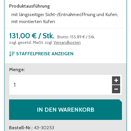
Produktausführung
mit längsseitiger Sicht-/Entnahmeöffnung und Kufen,
mit montierten Kufen
131,00 €
/
Stk.
Brutto
:
155,89 €
/
Stk.
zzgl. gesetzl. MwSt. zzgl.
Versandkosten
STAFFELPREISE ANZEIGEN
ab 1 Stück
Menge
:
131,00 €
Brutto
:
155,89 €
ab 8 Stück
115,00 €
Brutto
:
136,85 €
IN DEN WARENKORB
Bestell-Nr.
:
43-30253