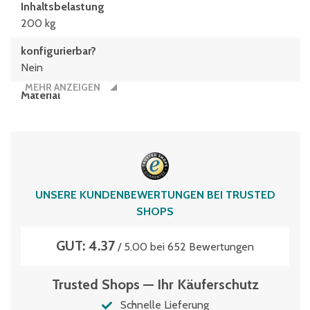
Inhaltsbelastung
200 kg
konfigurierbar?
Nein
MEHR ANZEIGEN
Material
Polypropylen
Typen­be­zeich­nung
XL86426DKufe
Volumen
UNSERE KUNDENBEWERTUNGEN BEI TRUSTED
164 Liter
SHOPS
GUT: 4.37
/ 5.00 bei 652 Bewertungen
Trusted Shops — Ihr Käuferschutz
Schnelle Lieferung