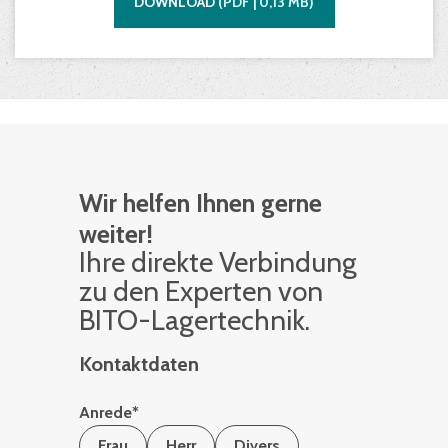
DOWNLOAD
(
PDF |
0,13
MB)
Wir helfen Ihnen gerne
weiter!
Ihre di­rek­te Ver­bin­dung
zu den Ex­per­ten von
BITO-La­ger­tech­nik.
Kontaktdaten
Anrede
*
Frau
Herr
Divers