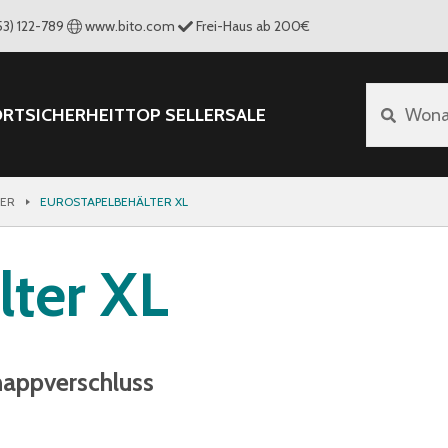
53) 122-789
www.bito.com
Frei-Haus ab 200€
ORT
SICHERHEIT
TOP SELLER
SALE
Wona
TER
EUROSTAPELBEHÄLTER XL
lter XL
nappverschluss