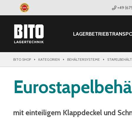
+49 (67
LAGER
BETRIEB
TRANSP
BITO SHOP
KATEGORIEN
BEHÄLTERSYSTEME
STAPELBEHÄL
Eurostapelbehä
mit einteiligem Klappdeckel und Sch