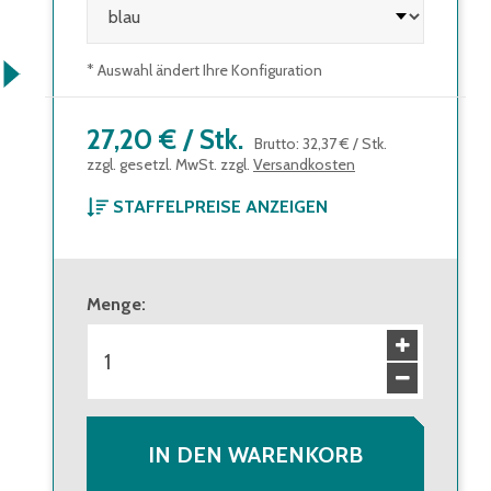
* Auswahl ändert Ihre Konfiguration
27,20 €
/
Stk.
Brutto
:
32,37 €
/
Stk.
zzgl. gesetzl. MwSt. zzgl.
Versandkosten
STAFFELPREISE ANZEIGEN
ab 1 Stück
27,20 €
Brutto
:
32,37 €
Menge
:
ab 120 Stück
24,50 €
Brutto
:
29,16 €
IN DEN WARENKORB