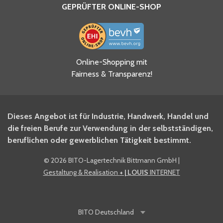
GEPRÜFTER ONLINE-SHOP
Ja, ich habe die
Online-Shopping mit
Datenschutzhinweise gelesen
Fairness & Transparenz!
und akzeptiere diese.
*
Ja, ich möchte mich für den
Dieses Angebot ist für Industrie, Handwerk, Handel und
BITO Newsletter Fachwissen
die freien Berufe zur Verwendung in der selbstständigen,
Intralogistiker anmelden.
beruflichen oder gewerblichen Tätigkeit bestimmt.
©
2026 BITO-Lagertechnik Bittmann GmbH
|
Ja, ich möchte mich für den
Gestaltung & Realisation
+ | LOUIS
INTERNET
BITO Shop-Newsletter
anmelden und keine Aktionen
und Rabatte mehr verpassen.
BITO
Deutschland