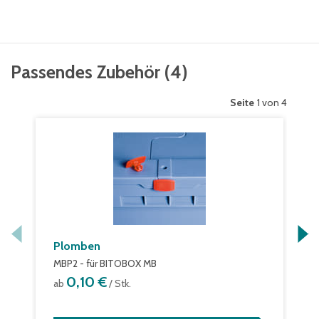
Passendes Zubehör
(
4
)
Seite
1 von 4
Plomben
MBP2 - für BITOBOX MB
0,10 €
ab
/ Stk.