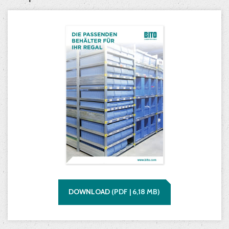
DOWNLOAD
(
PDF |
6,18
MB)