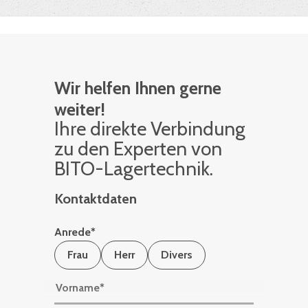
Wir helfen Ihnen gerne
weiter!
Ihre di­rek­te Ver­bin­dung
zu den Ex­per­ten von
BITO-La­ger­tech­nik.
Kontaktdaten
Anrede
*
Frau
Herr
Divers
Vorname
*