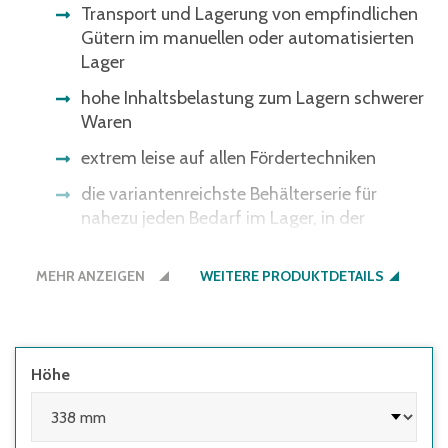
Transport und Lagerung von empfindlichen
Gütern im manuellen oder automatisierten
Lager
hohe Inhaltsbelastung zum Lagern schwerer
Waren
extrem leise auf allen Fördertechniken
die variantenreichste Behälterserie für
nahezu jeden Bedarf im Lager, in der
Produktion und beim Transport
MEHR ANZEIGEN
ergonomische Durchfassgriffe für bessere
WEITERE PRODUKTDETAILS
Handhabung
alternativ mit Muschelgriffen
Bitte beachten Sie: Einige
Höhe
Lichtschrankensysteme erkennen die
schwarze Bodenfarbe nicht - gerne bieten
wir Ihnen den Boden auch in der