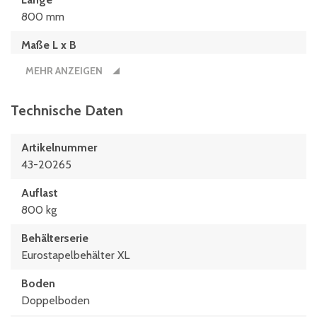
800 mm
Maße L x B
800 x 600 (mm)
MEHR ANZEIGEN
Technische Daten
Artikelnummer
43-20265
Auflast
800 kg
Behälterserie
Eurostapelbehälter XL
Boden
Doppelboden