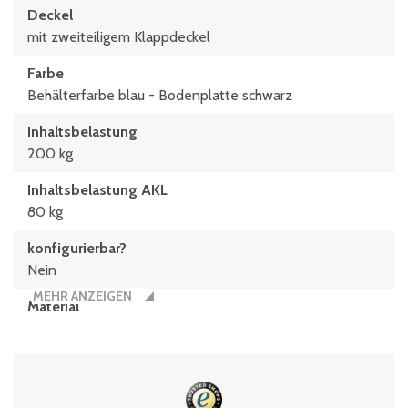
Deckel
mit zweiteiligem Klappdeckel
Farbe
Behälterfarbe blau - Bodenplatte schwarz
Inhaltsbelastung
200 kg
Inhaltsbelastung AKL
80 kg
konfigurierbar?
Nein
MEHR ANZEIGEN
Material
Polypropylen
Typen­be­zeich­nung
XLD86321D