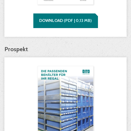
DOWNLOAD
(
PDF |
0,13
MB)
Prospekt