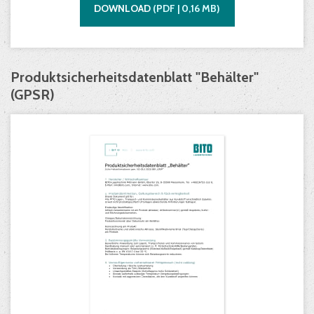
DOWNLOAD
(
PDF |
0,16
MB)
Produktsicherheitsdatenblatt "Behälter"
(GPSR)