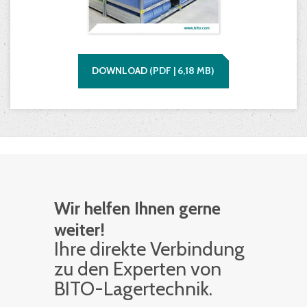
DOWNLOAD
(
PDF |
6,18
MB)
Wir helfen Ihnen gerne
weiter!
Ihre di­rek­te Ver­bin­dung
zu den Ex­per­ten von
BITO-La­ger­tech­nik.