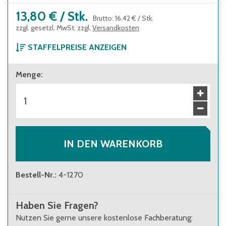
13,80 €
/
Stk.
Brutto
:
16,42 €
/
Stk.
zzgl. gesetzl. MwSt. zzgl.
Versandkosten
STAFFELPREISE ANZEIGEN
ab 1 Stück
Menge
:
13,80 €
Brutto
:
16,42 €
ab 208 Stück
12,20 €
Brutto
:
14,52 €
IN DEN WARENKORB
Bestell-Nr.
:
4-1270
Haben Sie Fragen?
Nutzen Sie gerne unsere kostenlose Fachberatung: