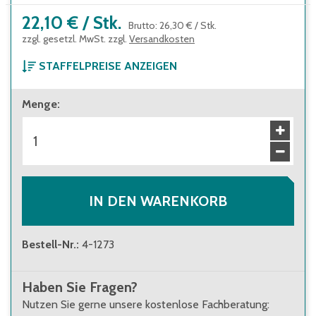
22,10 €
/
Stk.
Brutto
:
26,30 €
/
Stk.
zzgl. gesetzl. MwSt. zzgl.
Versandkosten
STAFFELPREISE ANZEIGEN
ab 1 Stück
Menge
:
22,10 €
Brutto
:
26,30 €
ab 56 Stück
20,00 €
Brutto
:
23,80 €
IN DEN WARENKORB
Bestell-Nr.
:
4-1273
Haben Sie Fragen?
Nutzen Sie gerne unsere kostenlose Fachberatung: