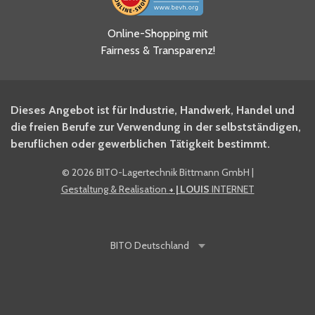
Ja, ich habe die
Online-Shopping mit
Datenschutzhinweise gelesen
Fairness & Transparenz!
und akzeptiere diese.
*
Ja, ich möchte mich für den
Dieses Angebot ist für Industrie, Handwerk, Handel und
BITO Newsletter Fachwissen
die freien Berufe zur Verwendung in der selbstständigen,
Intralogistiker anmelden.
beruflichen oder gewerblichen Tätigkeit bestimmt.
©
2026 BITO-Lagertechnik Bittmann GmbH
|
Ja, ich möchte mich für den
Gestaltung & Realisation
+ | LOUIS
INTERNET
BITO Shop-Newsletter
anmelden und keine Aktionen
und Rabatte mehr verpassen.
BITO
Deutschland
Anti-Robot Verification
Click to start verification
Friendly
Captcha ⇗