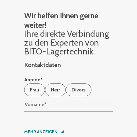
Wir helfen Ihnen gerne
weiter!
Ihre di­rek­te Ver­bin­dung
zu den Ex­per­ten von
BITO-La­ger­tech­nik.
Kontaktdaten
Anrede
*
Frau
Herr
Divers
Vorname
*
Nachname
*
MEHR ANZEIGEN