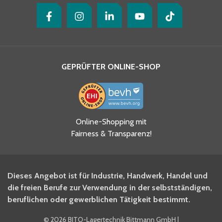
GEPRÜFTER ONLINE-SHOP
Ja, ich habe die
Online-Shopping mit
Datenschutzhinweise gelesen
Fairness & Transparenz!
und akzeptiere diese.
*
Ja, ich möchte mich für den
Dieses Angebot ist für Industrie, Handwerk, Handel und
BITO Newsletter Fachwissen
die freien Berufe zur Verwendung in der selbstständigen,
Intralogistiker anmelden.
beruflichen oder gewerblichen Tätigkeit bestimmt.
©
2026 BITO-Lagertechnik Bittmann GmbH
|