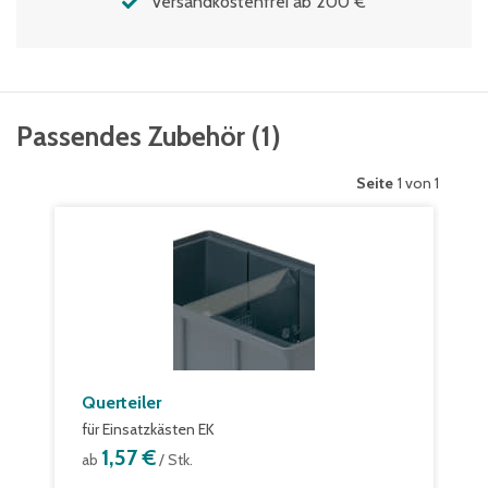
Versandkostenfrei ab 200 €
Passendes Zubehör
(
1
)
Seite
1 von 1
Querteiler
für Einsatzkästen EK
1,57 €
ab
/ Stk.