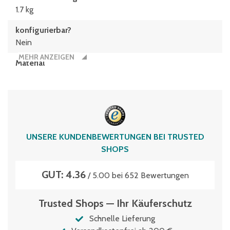
1.7 kg
konfigurierbar?
Nein
MEHR ANZEIGEN
Material
Polypropylen-Recyclingmaterial
Typen­be­zeich­nung
EK17139XL
Volumen
UNSERE KUNDENBEWERTUNGEN BEI TRUSTED
1.8 Liter
SHOPS
GUT: 4.36
/ 5.00 bei 652 Bewertungen
Trusted Shops — Ihr Käuferschutz
Schnelle Lieferung