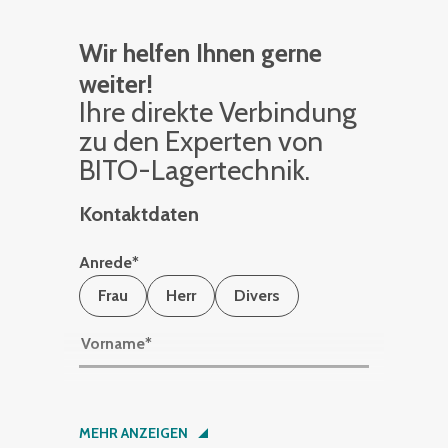
Wir helfen Ihnen gerne
weiter!
Ihre di­rek­te Ver­bin­dung
zu den Ex­per­ten von
BITO-La­ger­tech­nik.
Kontaktdaten
Anrede
*
Frau
Herr
Divers
Vorname
*
Nachname
*
MEHR ANZEIGEN