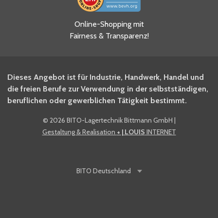
Ja, ich habe die
Online-Shopping mit
Datenschutzhinweise gelesen
Fairness & Transparenz!
und akzeptiere diese.
*
Ja, ich möchte mich für den
Dieses Angebot ist für Industrie, Handwerk, Handel und
BITO Newsletter Fachwissen
die freien Berufe zur Verwendung in der selbstständigen,
Intralogistiker anmelden.
beruflichen oder gewerblichen Tätigkeit bestimmt.
©
2026 BITO-Lagertechnik Bittmann GmbH
|
Ja, ich möchte mich für den
Gestaltung & Realisation
+ | LOUIS
INTERNET
BITO Shop-Newsletter
anmelden und keine Aktionen
und Rabatte mehr verpassen.
BITO
Deutschland
Anti-Robot Verification
Click to start verification
Friendly
Captcha ⇗