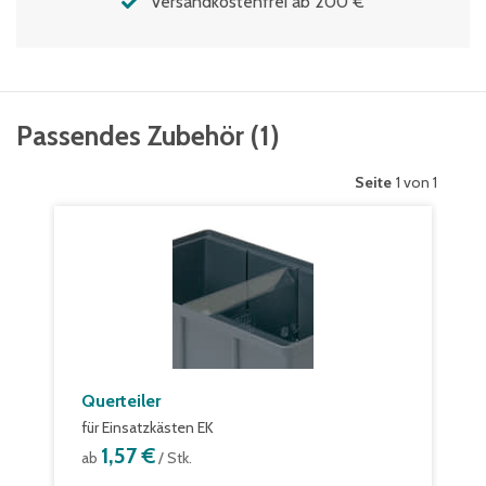
Versandkostenfrei ab 200 €
Passendes Zubehör
(
1
)
Seite
1 von 1
Querteiler
für Einsatzkästen EK
1,57 €
ab
/ Stk.