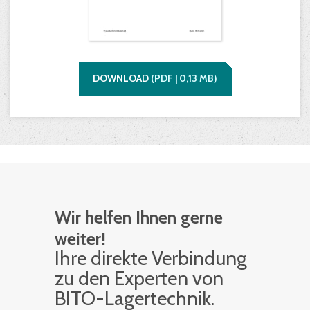
DOWNLOAD
(
PDF |
0,13
MB)
Wir helfen Ihnen gerne
weiter!
Ihre di­rek­te Ver­bin­dung
zu den Ex­per­ten von
BITO-La­ger­tech­nik.