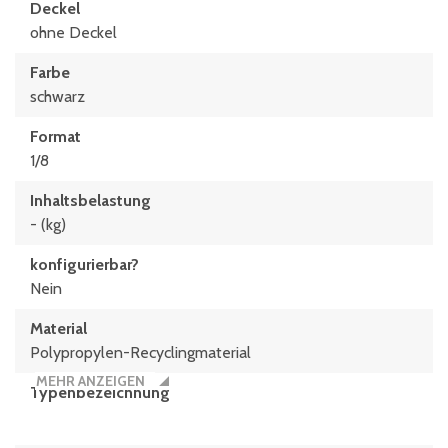
Deckel
ohne Deckel
Farbe
schwarz
Format
1/8
Inhaltsbelastung
- (kg)
konfigurierbar?
Nein
Material
Polypropylen-Recyclingmaterial
MEHR ANZEIGEN
Typen­be­zeich­nung
EEK17128KLT