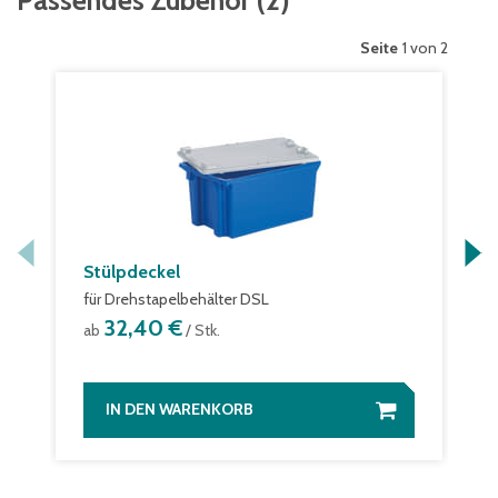
Passendes Zubehör
(
2
)
Seite
1 von 2
Stülpdeckel
für Drehstapelbehälter DSL
32,40 €
ab
/ Stk.
IN DEN WARENKORB