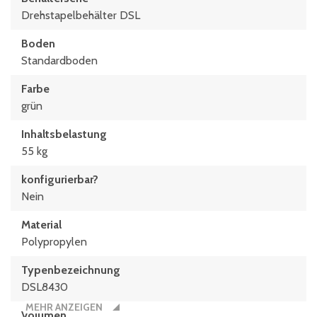
Drehstapelbehälter DSL
Boden
Standardboden
Farbe
grün
Inhaltsbelastung
55 kg
konfigurierbar?
Nein
Material
Polypropylen
Typen­be­zeich­nung
DSL8430
MEHR ANZEIGEN
Volumen