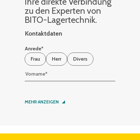
Ihre di­rek­te Ver­bin­dung
zu den Ex­per­ten von
BITO-La­ger­tech­nik.
Kontaktdaten
Anrede
*
Frau
Herr
Divers
Vorname
*
Nachname
*
MEHR ANZEIGEN
Firma
*