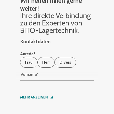
Wir helfen Ihnen gerne
weiter!
Ihre di­rek­te Ver­bin­dung
zu den Ex­per­ten von
BITO-La­ger­tech­nik.
Kontaktdaten
Anrede
*
Frau
Herr
Divers
Vorname
*
Nachname
*
MEHR ANZEIGEN