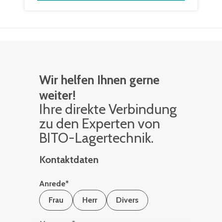
Wir helfen Ihnen gerne
weiter!
Ihre di­rek­te Ver­bin­dung
zu den Ex­per­ten von
BITO-La­ger­tech­nik.
Kontaktdaten
Anrede
*
Frau
Herr
Divers