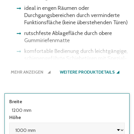
ideal in engen Räumen oder
Durchgangsbereichen durch verminderte
Funktionsfläche (keine überstehenden Türen)
rutschfeste Ablagefläche durch obere
Gummiriefenmatte
komfortable Bedienung durch leichtgängige,
schienengeführte Schiebetüren mit Spezial-
Laufrollen
MEHR ANZEIGEN
WEITERE PRODUKTDETAILS
ergonomische Metall-Bügelgriffe, Dreh-
Druckzylinderschloss mit 2 Schlüsseln
hohe Tragkraft pro Einlegeboden 110 kg,
flexibel verstellbar im 15 mm Raster
Breite
1200 mm
Schrank- und Fußbodenschutz durch
Höhe
integrierte Kunststoffgleiter
Korpus und Türen lackiert in RAL 7035