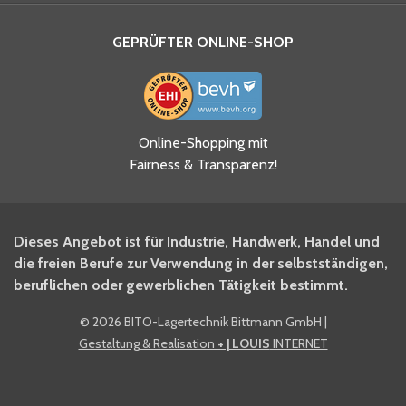
GEPRÜFTER ONLINE-SHOP
Ja, ich habe die
Online-Shopping mit
Datenschutzhinweise gelesen
Fairness & Transparenz!
und akzeptiere diese.
*
Ja, ich möchte mich für den
Dieses Angebot ist für Industrie, Handwerk, Handel und
BITO Newsletter Fachwissen
die freien Berufe zur Verwendung in der selbstständigen,
Intralogistiker anmelden.
beruflichen oder gewerblichen Tätigkeit bestimmt.
©
2026 BITO-Lagertechnik Bittmann GmbH
|
Ja, ich möchte mich für den
Gestaltung & Realisation
+ | LOUIS
INTERNET
BITO Shop-Newsletter
anmelden und keine Aktionen
und Rabatte mehr verpassen.