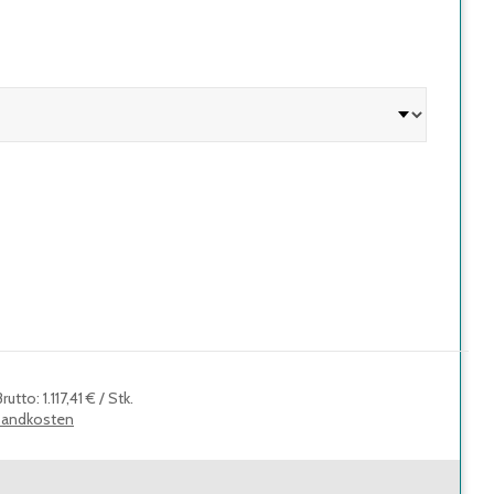
Brutto
:
1.117,41 €
/
Stk.
sandkosten