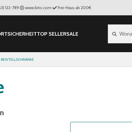
53) 122-789
www.bito.com
Frei-Haus ab 200€
ORT
SICHERHEIT
TOP SELLER
SALE
Wona
BEISTELLSCHRÄNKE
e
rn