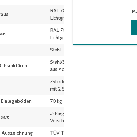
RAL 7035
Ma
rpus
Lichtgrau
RAL 7035
ren
Lichtgrau
Stahl
Stahl/Sichtfenster
Schranktüren
aus Acrylglas
Zylinderschloss
mit 2 Schlüsseln
t Einlegeböden
70 kg
3-Riegel-
sart
Verschluss
at-Auszeichnung
TÜV Thüringen