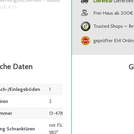
ienungssicherheit - selbst
Lieferbar
Lieferzei
ock 4.0-
Frei-Haus ab 200€
mit 2 Schlüsseln, zum
Trusted Shops — Ihr
xibel verstellbar im 15 mm
geprüfter EHI Onli
erte Kunststoffgleiter
tgrau - andere
sche Daten
G
ach-/Einlegeböden
1
üren
2
ummer
13-47846
mit Flügeltüren
ng Schranktüren
180°