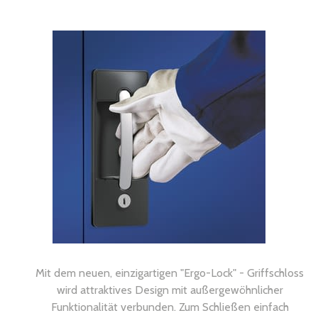
Mit dem neuen, einzigartigen "Ergo-Lock" - Griffschloss
wird attraktives Design mit außergewöhnlicher
Funktionalität verbunden. Zum Schließen einfach