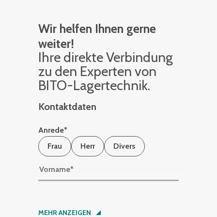
Wir helfen Ihnen gerne
weiter!
Ihre di­rek­te Ver­bin­dung
zu den Ex­per­ten von
BITO-La­ger­tech­nik.
Kontaktdaten
Anrede
*
Frau
Herr
Divers
Vorname
*
Nachname
*
MEHR ANZEIGEN