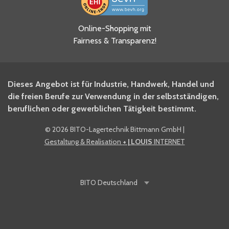
Ja, ich habe die
Online-Shopping mit
Datenschutzhinweise gelesen
Fairness & Transparenz!
und akzeptiere diese.
*
Ja, ich möchte mich für den
Dieses Angebot ist für Industrie, Handwerk, Handel und
BITO Newsletter Fachwissen
die freien Berufe zur Verwendung in der selbstständigen,
Intralogistiker anmelden.
beruflichen oder gewerblichen Tätigkeit bestimmt.
©
2026 BITO-Lagertechnik Bittmann GmbH
|
Ja, ich möchte mich für den
Gestaltung & Realisation
+ | LOUIS
INTERNET
BITO Shop-Newsletter
anmelden und keine Aktionen
und Rabatte mehr verpassen.
BITO
Deutschland
Anti-Robot Verification
Click to start verification
Friendly
Captcha ⇗