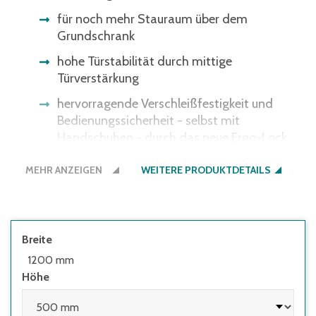
für noch mehr Stauraum über dem
Grundschrank
hohe Türstabilität durch mittige
Türverstärkung
hervorragende Verschleißfestigkeit und
Bedienungssicherheit - selbst mit
Handschuhen - durch das neue Ergo-Lock
4.0-Muldengriffschloss (3-Riegel-
MEHR ANZEIGEN
Verschluss), mit 2 Schlüsseln, zum Schließen
WEITERE PRODUKTDETAILS
einfach zudrücken!
Schrank- und Fußbodenschutz durch
integrierte Kunststoffgleiter
Breite
Korpus und Türen lackiert in RAL 7035
1200 mm
Lichtgrau - andere Farbkombinationen auf
Höhe
Anfrage
inkl. Verschraubmaterial zur Befestigung am