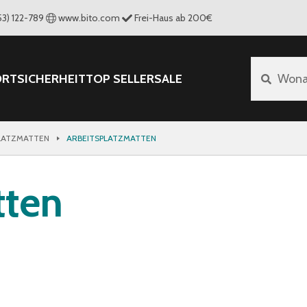
53) 122-789
www.bito.com
Frei-Haus ab 200€
ORT
SICHERHEIT
TOP SELLER
SALE
Wona
LATZMATTEN
ARBEITSPLATZMATTEN
tten