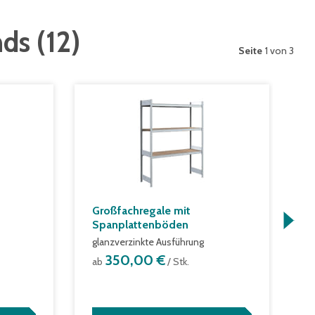
nds
(
12
)
Seite
1 von 3
Großfachregale mit
D
Spanplattenböden
S
glanzverzinkte Ausführung
a
350,00 €
ab
/ Stk.
/