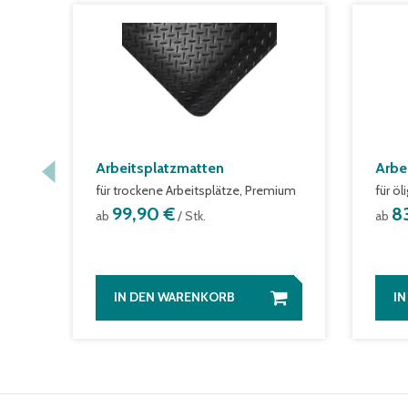
Arbeitsplatzmatten
Arbe
für trockene Arbeitsplätze, Premium
für öl
99,90 €
8
ab
/ Stk.
ab
IN DEN WARENKORB
I