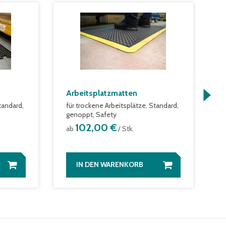
Arbeitsplatzmatten
A
tandard,
für trockene Arbeitsplätze, Standard,
f
genoppt, Safety
S
102,00 €
ab
/ Stk.
a
IN DEN WARENKORB