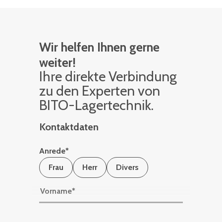
Wir helfen Ihnen gerne
weiter!
Ihre di­rek­te Ver­bin­dung
zu den Ex­per­ten von
BITO-La­ger­tech­nik.
Kontaktdaten
Anrede
*
Frau
Herr
Divers
Vorname
*