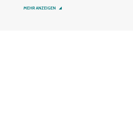
Nachname
*
MEHR ANZEIGEN
Firma
*
+49 (6753) 122-789
Straße
*
SERVICE
Hausnummer
*
BERATUNG
ZAHLUNG UND VERSAND
DOWNLOADS
KONTAKT
PLZ
*
BESTELLUNG WIDERRUFEN
RECHTLICHES
Ort
*