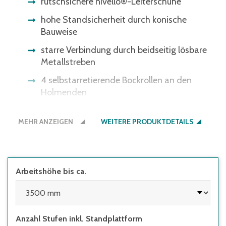
rutschsichere nivello®-Leiterschuhe
hohe Standsicherheit durch konische
Bauweise
starre Verbindung durch beidseitig lösbare
Metallstreben
4 selbstarretierende Bockrollen an den
Holmenden
Bauart-geprüft, entsprechend europäischer
MEHR ANZEIGEN
Norm DIN EN131, BetrSichV, TRBS 2121,
WEITERE PRODUKTDETAILS
DGUV-Information 208-016 und
geltendem DGUV-Regelwerk
Rollendurchmesser 80 mm
Arbeitshöhe bis ca.
Stufenabstand 235 mm, Leiterneigung 20°
Anzahl Stufen inkl. Standplattform