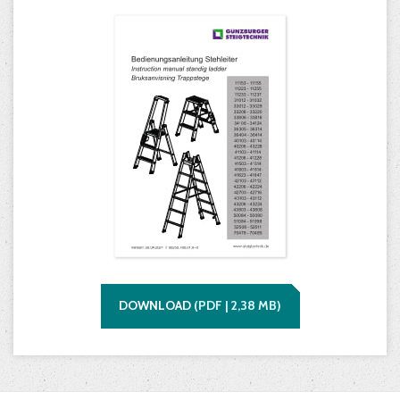
DOWNLOAD
(
PDF |
2,38
MB)